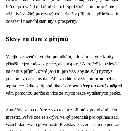
řešení pro vaši konkrétní situaci. Společně s ním proměníte
zdánlivě složitý proces výpočtu daně z příjmů na příležitost k
dosažení finanční stability a prosperity.
Slevy na dani z příjmů
Vítejte ve světě chytrého podnikání, kde vám chytré kroky
přináší nejen radost z práce, ale i úspory! Ano, řeč je o slevách
na dani z příjmů, které jsou tu pro vás, abyste svůj byznys
posunuli zase o kus dál. Ať už řídíte zavedenou firmu nebo
teprve rozjíždíte svůj podnikatelský sen,
slevy na dani z příjmů
vám pomohou udržet si více ze svých těžce vydělaných peněz.
Zaměřme se na daň ze zisku a daň z příjmů z podnikání nebo
investic. Právě zde se skrývá velký potenciál pro optimalizaci
vašich daňových povinností. Představte si, že ušetřené peníze