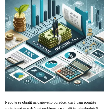
Nebojte se obrátit na daňového poradce, který vám pomůže
zorientovat se v daňové problematice a najít ta nejvýhodnější