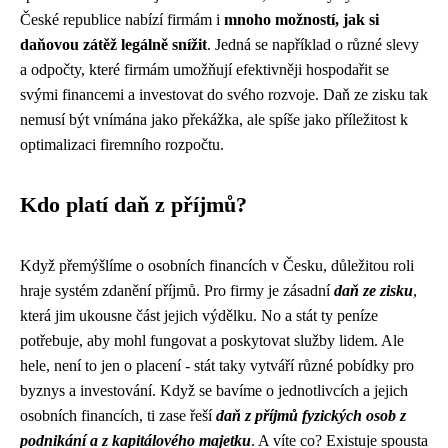
České republice nabízí firmám i
mnoho možností, jak si
daňovou zátěž legálně snížit
. Jedná se například o různé slevy
a odpočty, které firmám umožňují efektivněji hospodařit se
svými financemi a investovat do svého rozvoje. Daň ze zisku tak
nemusí být vnímána jako překážka, ale spíše jako příležitost k
optimalizaci firemního rozpočtu.
Kdo platí daň z příjmů?
Když přemýšlíme o osobních financích v Česku, důležitou roli
hraje systém zdanění příjmů. Pro firmy je zásadní
daň ze zisku
,
která jim ukousne část jejich výdělku. No a stát ty peníze
potřebuje, aby mohl fungovat a poskytovat služby lidem. Ale
hele, není to jen o placení - stát taky vytváří různé pobídky pro
byznys a investování. Když se bavíme o jednotlivcích a jejich
osobních financích, ti zase řeší
daň z příjmů fyzických osob z
podnikání a z kapitálového majetku
. A víte co? Existuje spousta