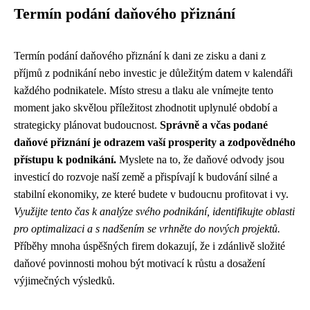
Termín podání daňového přiznání
Termín podání daňového přiznání k dani ze zisku a dani z
příjmů z podnikání nebo investic je důležitým datem v kalendáři
každého podnikatele. Místo stresu a tlaku ale vnímejte tento
moment jako skvělou příležitost zhodnotit uplynulé období a
strategicky plánovat budoucnost.
Správně a včas podané
daňové přiznání je odrazem vaší prosperity a zodpovědného
přístupu k podnikání.
Myslete na to, že daňové odvody jsou
investicí do rozvoje naší země a přispívají k budování silné a
stabilní ekonomiky, ze které budete v budoucnu profitovat i vy.
Využijte tento čas k analýze svého podnikání, identifikujte oblasti
pro optimalizaci a s nadšením se vrhněte do nových projektů.
Příběhy mnoha úspěšných firem dokazují, že i zdánlivě složité
daňové povinnosti mohou být motivací k růstu a dosažení
výjimečných výsledků.