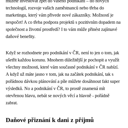
můžete investovat zpět do vašeho podnikání – do nových
technologií, rozvoje vašich zaměstnanců nebo třeba do
marketingu, který vám přivede nové zákazníky. Možností je
nespočet! A co třeba podpora projektů s pozitivním dopadem na
společnost a životní prostředí? I to vám může přinést zajímavé
daňové benefity.
Když se rozhodnete pro
podnikání v ČR
, není to jen o tom, jak
ušetřit každou korunu. Mnohem důležitější je pochopit a využít
všechny možnosti, které vám současné podnikání v ČR nabízí.
A když už máte jasno v tom, jak na
začátek podnikání
, tak s
pořádnou dávkou plánování a píle můžete dosáhnout fakt super
výsledků. No a podnikání v ČR, to prostě znamená mít
otevřenou hlavu, nebát se nových věcí a hlavně - pořádně
zabrat.
Daňové přiznání k dani z příjmů