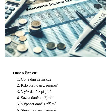
Obsah článku:
Co je daň ze zisku?
Kdo platí daň z příjmů?
Výše daně z příjmů
Sazba daně z příjmů
Výpočet daně z příjmů
Slevy na dani z příjmů