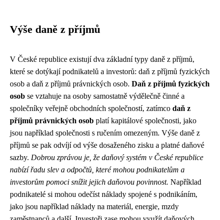
Výše daně z příjmů
V České republice existují dva základní typy daně z příjmů,
které se dotýkají podnikatelů a investorů: daň z příjmů fyzických
osob a daň z příjmů právnických osob.
Daň z příjmů fyzických
osob
se vztahuje na osoby samostatně výdělečně činné a
společníky veřejně obchodních společností, zatímco
daň z
příjmů právnických osob
platí kapitálové společnosti, jako
jsou například společnosti s ručením omezeným. Výše daně z
příjmů se pak odvíjí od výše dosaženého zisku a platné daňové
sazby.
Dobrou zprávou je, že daňový systém v České republice
nabízí řadu slev a odpočtů, které mohou podnikatelům a
investorům pomoci snížit jejich daňovou povinnost.
Například
podnikatelé si mohou odečíst náklady spojené s podnikáním,
jako jsou například náklady na materiál, energie, mzdy
zaměstnanců a další. Investoři zase mohou využít daňových