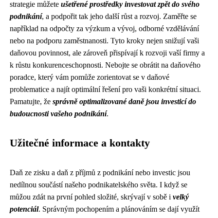
strategie můžete
ušetřené prostředky investovat zpět do svého
podnikání
, a podpořit tak jeho další růst a rozvoj. Zaměřte se
například na odpočty za výzkum a vývoj, odborné vzdělávání
nebo na podporu zaměstnanosti. Tyto kroky nejen snižují vaši
daňovou povinnost, ale zároveň přispívají k rozvoji vaší firmy a
k růstu konkurenceschopnosti. Nebojte se obrátit na daňového
poradce, který vám pomůže zorientovat se v daňové
problematice a najít optimální řešení pro vaši konkrétní situaci.
Pamatujte, že
správně optimalizované daně jsou investicí do
budoucnosti vašeho podnikání
.
Užitečné informace a kontakty
Daň ze zisku a daň z příjmů z podnikání nebo investic jsou
nedílnou součástí našeho podnikatelského světa. I když se
můžou zdát na první pohled složité, skrývají v sobě i
velký
potenciál
. Správným pochopením a plánováním se dají využít