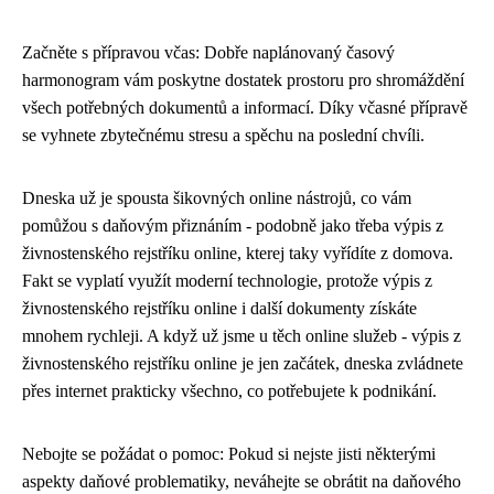
Začněte s přípravou včas: Dobře naplánovaný časový
harmonogram vám poskytne dostatek prostoru pro shromáždění
všech potřebných dokumentů a informací. Díky včasné přípravě
se vyhnete zbytečnému stresu a spěchu na poslední chvíli.
Dneska už je spousta šikovných online nástrojů, co vám
pomůžou s daňovým přiznáním - podobně jako třeba
výpis z
živnostenského rejstříku online
, kterej taky vyřídíte z domova.
Fakt se vyplatí využít moderní technologie, protože výpis z
živnostenského rejstříku online i další dokumenty získáte
mnohem rychleji. A když už jsme u těch online služeb - výpis z
živnostenského rejstříku online je jen začátek, dneska zvládnete
přes internet prakticky všechno, co potřebujete k podnikání.
Nebojte se požádat o pomoc: Pokud si nejste jisti některými
aspekty daňové problematiky, neváhejte se obrátit na daňového