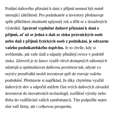
Podání daňového přiznání k dani z příjmů nemusí být nutně
stresující záležitostí. Pro podnikatele a investory představuje
spíše příležitost zhodnotit uplynulý rok a těšit se z dosažených
výsledků.
Správně vyplněné daňové přiznání k dani z
příjmů, ať už se jedná o daň ze zisku právnických osob
nebo daň z příjmů fyzických osob z podnikání, je odrazem
vašeho podnikatelského úspěchu.
Je to chvíle, kdy si
uvědomíte, jak vaše úsilí a nápady přinášejí ovoce v podobě
zisku.
Zároveň je to šance využít všech dostupných zákonných
nástrojů a optimalizovat daňovou povinnost tak, abyste co
nejvíce prostředků mohli investovat zpět do rozvoje vašeho
podnikání.
Představte si například, že díky chytrému využití
daňových slev a odpočtů můžete část svých daňových závazků
investovat do inovativních technologií, rozšíření výroby nebo
třeba do vzdělávání vašich zaměstnanců. Tím podpoříte nejen
růst vaší firmy, ale i celkovou prosperitu.