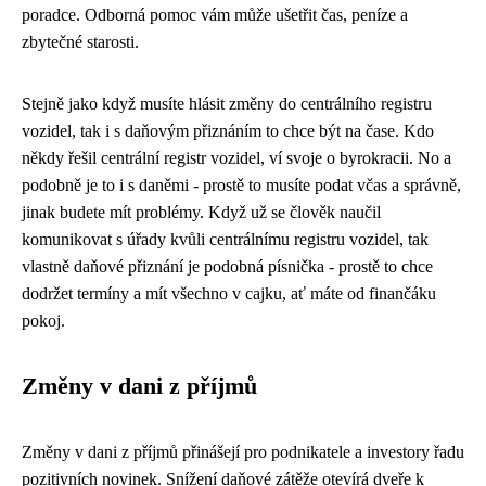
poradce. Odborná pomoc vám může ušetřit čas, peníze a
zbytečné starosti.
Stejně jako když musíte hlásit změny do
centrálního registru
vozidel
, tak i s daňovým přiznáním to chce být na čase. Kdo
někdy řešil centrální registr vozidel, ví svoje o byrokracii. No a
podobně je to i s daněmi - prostě to musíte podat včas a správně,
jinak budete mít problémy. Když už se člověk naučil
komunikovat s úřady kvůli centrálnímu registru vozidel, tak
vlastně daňové přiznání je podobná písnička - prostě to chce
dodržet termíny a mít všechno v cajku, ať máte od finančáku
pokoj.
Změny v dani z příjmů
Změny v dani z příjmů přinášejí pro podnikatele a investory řadu
pozitivních novinek. Snížení daňové zátěže otevírá dveře k