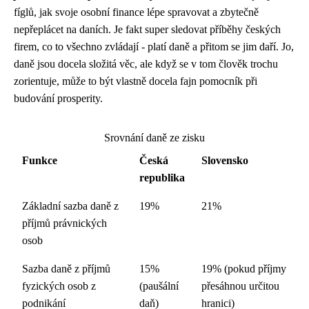
fíglů,
jak svoje osobní finance lépe spravovat
a zbytečně
nepřeplácet na daních. Je fakt super sledovat příběhy českých
firem, co to všechno zvládají - platí daně a přitom se jim daří. Jo,
daně jsou docela složitá věc, ale když se v tom člověk trochu
zorientuje, může to být vlastně docela fajn pomocník při
budování prosperity.
Srovnání daně ze zisku
Funkce
Česká
Slovensko
republika
Základní sazba daně z
19%
21%
příjmů právnických
osob
Sazba daně z příjmů
15%
19% (pokud příjmy
fyzických osob z
(paušální
přesáhnou určitou
podnikání
daň)
hranici)