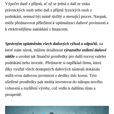
Výpočet daně z příjmů, ať už se jedná o daň ze zisku
právnických osob nebo daň z příjmů fyzických osob z
podnikání, nemusí být nutně složitý a stresující proces. Naopak,
může představovat příležitost k optimalizaci daňové povinnosti a
k efektivnějšímu nakládání s financemi.
Správným uplatněním všech daňových výhod a odpočtů
, na
které máte nárok, můžete dosáhnout
výrazného snížení daňové
zátěže
a uvolnit tak finanční prostředky pro další rozvoj vašeho
podnikání nebo investic. Představte si například firmu, která
díky využití všech dostupných daňových nástrojů dokázala
snížit svou daňovou povinnost o desítky tisíc korun. Tyto
ušetřené prostředky pak mohla investovat do nákupu nového
vybavení a rozšíření výroby, což vedlo k dalšímu růstu a
prosperitě.