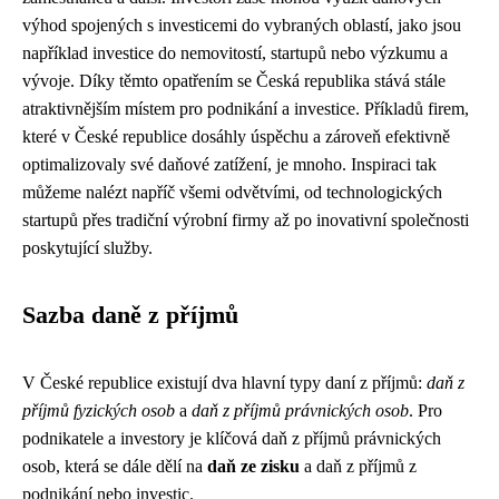
výhod spojených s investicemi do vybraných oblastí, jako jsou
například investice do nemovitostí, startupů nebo výzkumu a
vývoje. Díky těmto opatřením se Česká republika stává stále
atraktivnějším místem pro podnikání a investice. Příkladů firem,
které v České republice dosáhly úspěchu a zároveň efektivně
optimalizovaly své daňové zatížení, je mnoho. Inspiraci tak
můžeme nalézt napříč všemi odvětvími, od technologických
startupů přes tradiční výrobní firmy až po inovativní společnosti
poskytující služby.
Sazba daně z příjmů
V České republice existují dva hlavní typy daní z příjmů:
daň z
příjmů fyzických osob
a
daň z příjmů právnických osob
. Pro
podnikatele a investory je klíčová daň z příjmů právnických
osob, která se dále dělí na
daň ze zisku
a daň z příjmů z
podnikání nebo investic.