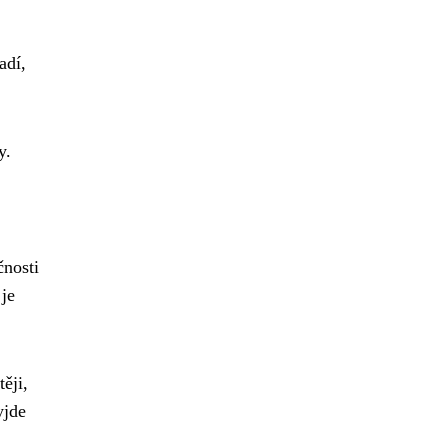
adí,
y.
čnosti
je
ěji,
yjde