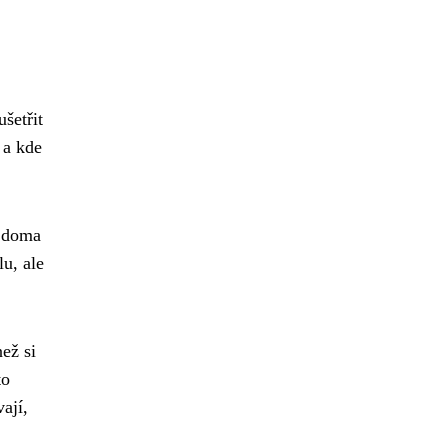
šetřit
 a kde
y doma
u, ale
než si
to
ají,