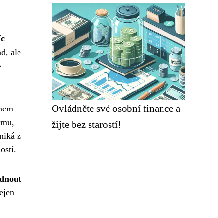
íc
–
d, ale
v
Ovládněte své osobní finance a
ohem
omu,
žijte bez starostí!
niká z
osti.
adnout
ejen