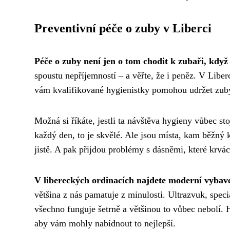
Preventivní péče o zuby v Liberci
Péče o zuby není jen o tom chodit k zubaři, když 
spoustu nepříjemností – a věřte, že i peněz. V Liber
vám kvalifikované hygienistky pomohou udržet zuby
Možná si říkáte, jestli ta návštěva hygieny vůbec st
každý den, to je skvělé. Ale jsou místa, kam běžný
jistě. A pak přijdou problémy s dásněmi, které krvác
V libereckých ordinacích najdete moderní vybav
většina z nás pamatuje z minulosti. Ultrazvuk, speci
všechno funguje šetrně a většinou to vůbec nebolí. H
aby vám mohly nabídnout to nejlepší.