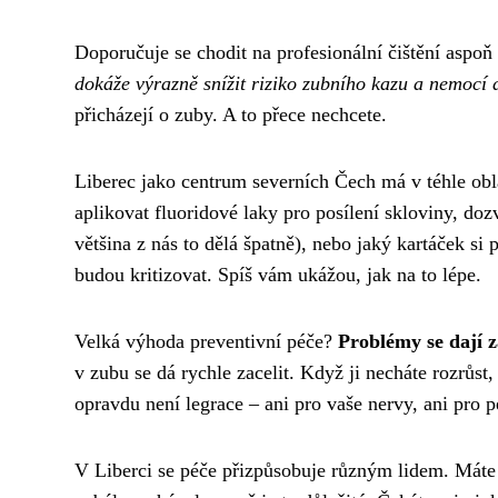
Doporučuje se chodit na profesionální čištění aspoň
dokáže výrazně snížit riziko zubního kazu a nemocí 
přicházejí o zuby. A to přece nechcete.
Liberec jako centrum severních Čech má v téhle obla
aplikovat fluoridové laky pro posílení skloviny, doz
většina z nás to dělá špatně), nebo jaký kartáček si 
budou kritizovat. Spíš vám ukážou, jak na to lépe.
Velká výhoda preventivní péče?
Problémy se dají z
v zubu se dá rychle zacelit. Když ji necháte rozrůst,
opravdu není legrace – ani pro vaše nervy, ani pro 
V Liberci se péče přizpůsobuje různým lidem. Máte m