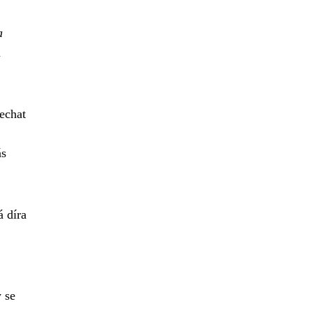
a
u
echat
ás
 díra
 se