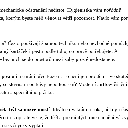
o mechanické odstranění nečistot. Hygienistka vám
pořádně
a, kterým byste měli věnovat větší pozornost. Navíc vám por
ealita? Často používají špatnou techniku nebo nevhodné pomůck
dný kartáček i pastu podle toho, co právě potřebujete. A
 bez nich se do prostorů mezi zuby prostě nedostanete.
y posilují a chrání před kazem. To není jen pro děti – ve skute
 se skvrnami od kávy nebo kouření? Moderní airflow čištění 
chu a speciálního prášku.
měla být samozřejmostí
. Ideálně dvakrát do roka, někdy i čast
 to stojí, ale věřte, že léčba pokročilých onemocnění vás v
a se vždycky vyplatí.