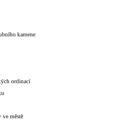
 zubního kamene
kých ordinací
ku
y ve městě