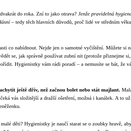
 dvakrát do roka. Zní to jako otrava?
Jenže pravidelná hygien
dásní
– tedy těch hlavních důvodů, proč lidé ve středním věk
sti co nabídnout. Nejde jen o samotné vyčištění. Můžete si n
vědět se, jak správně používat zubní nit (protože přiznejme si,
pořídit. Hygienistky vám rádi poradí – a nemusíte se bát, že v
achytit ještě dřív, než začnou bolet nebo stát majlant.
Malá
 čeká vás složitější a dražší ošetření, možná i kanálek. A to už
peněženku.
alé děti? Hygienistky je naučí starat se o zoubky hravě, aby