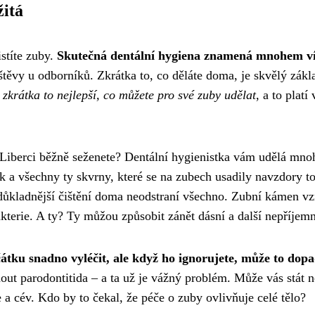
žitá
istíte zuby.
Skutečná dentální hygiena znamená mnohem v
štěvy u odborníků. Zkrátka to, co děláte doma, je skvělý zákla
 zkrátka to nejlepší, co můžete pro své zuby udělat
, a to platí 
 v Liberci běžně seženete? Dentální hygienistka vám udělá mn
ak a všechny ty skvrny, které se na zubech usadily navzdory t
ebedůkladnější čištění doma neodstraní všechno. Zubní kámen vz
akterie. A ty? Ty můžou způsobit zánět dásní a další nepříjemn
čátku snadno vyléčit, ale když ho ignorujete, může to dop
out parodontitida – a ta už je vážný problém. Může vás stát n
a cév. Kdo by to čekal, že péče o zuby ovlivňuje celé tělo?