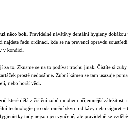
už něco bolí.
Pravidelné návštěvy dentální hygieny dokážou u
ci najdete řadu ordinací, kde se na prevenci opravdu soustředí
 v kondici.
ojí za to. Zkusme se na to podívat trochu jinak. Čistíte si zub
 kartáček prostě nedosáhne. Zubní kámen se tam usazuje pomal
ejí, nebo horší věci.
ení
, které dělá z čištění zubů mnohem příjemnější záležitost, 
ální technologie pro odstranění skvrn od kávy nebo cigaret – 
ygienistky tady nejsou jen vyučené, ale pravidelně se vzděláv