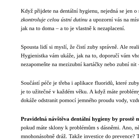
Když přijdete na dentální hygienu, nejedná se jen 
zkontroluje celou ústní dutinu
a upozorní vás na míst
jak na to doma – a to je vlastně k nezaplacení.
Spousta lidí si myslí, že čistí zuby správně. Ale r
Hygienistka vám ukáže, jak na to, doporučí vám vho
nezapomeňte na mezizubní kartáčky nebo zubní nit –
Součástí péče je třeba i aplikace fluoridů, které zub
je to užitečné v každém věku. A když máte problémy
dokáže odstranit pomocí jemného proudu vody, vzdu
Pravidelná návštěva dentální hygieny by prostě 
pokud máte sklony k problémům s dásněmi. Ano, něco
mnohonásobně dráž. Takže investice do prevence? T