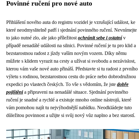
Povinné ručení pro nové auto
Přihlášení nového auta do registru vozidel je vzrušující událost, ke
které neodmyslitelně patří i sjednání povinného ručení. Nevnímejte
to jako nutné zlo, ale jako příležitost
ochránit sebe i ostatní
v
případě nenadálé události na silnici. Povinné ručení je tu pro klid a
bezstarostnou radost z jízdy vaším novým vozem. Díky němu
můžete s klidem vyrazit na cesty a užívat si svobodu a nezávislost,
kterou vám vaše nové auto přináší. Představte si tu radost z prvního
výletu s rodinou, bezstarostnou cestu do práce nebo dobrodružnou
expedici po vlastech českých. To vše s vědomím, že jste
dobře
pojištěni
a připraveni na nenadálé situace. Sjednání povinného
ručení je snadné a rychlé a existuje mnoho online nástrojů, které
vám pomohou najít tu nejvýhodnější nabídku. Neodkládejte tuto
důležitou povinnost a užijte si svůj nový vůz naplno a bez starostí.