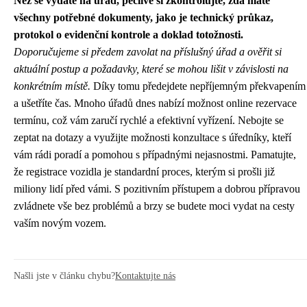
Než se vydáte na úřad, pečlivě si zkontrolujte, zda máte
všechny potřebné dokumenty, jako je technický průkaz,
protokol o evidenční kontrole a doklad totožnosti.
Doporučujeme si předem zavolat na příslušný úřad a ověřit si
aktuální postup a požadavky, které se mohou lišit v závislosti na
konkrétním místě.
Díky tomu předejdete nepříjemným překvapením
a ušetříte čas. Mnoho úřadů dnes nabízí možnost online rezervace
termínu, což vám zaručí rychlé a efektivní vyřízení. Nebojte se
zeptat na dotazy a využijte možnosti konzultace s úředníky, kteří
vám rádi poradí a pomohou s případnými nejasnostmi. Pamatujte,
že registrace vozidla je standardní proces, kterým si prošli již
miliony lidí před vámi. S pozitivním přístupem a dobrou přípravou
zvládnete vše bez problémů a brzy se budete moci vydat na cesty
vaším novým vozem.
Našli jste v článku chybu?
Kontaktujte nás