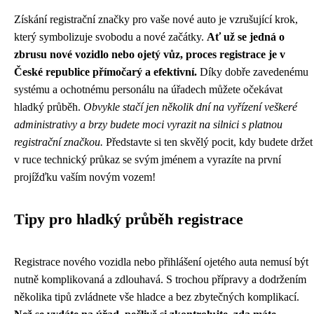
Získání registrační značky pro vaše nové auto je vzrušující krok,
který symbolizuje svobodu a nové začátky.
Ať už se jedná o
zbrusu nové vozidlo nebo ojetý vůz, proces registrace je v
České republice přímočarý a efektivní.
Díky dobře zavedenému
systému a ochotnému personálu na úřadech můžete očekávat
hladký průběh.
Obvykle stačí jen několik dní na vyřízení veškeré
administrativy a brzy budete moci vyrazit na silnici s platnou
registrační značkou.
Představte si ten skvělý pocit, kdy budete držet
v ruce technický průkaz se svým jménem a vyrazíte na první
projížďku vaším novým vozem!
Tipy pro hladký průběh registrace
Registrace nového vozidla nebo přihlášení ojetého auta nemusí být
nutně komplikovaná a zdlouhavá. S trochou přípravy a dodržením
několika tipů zvládnete vše hladce a bez zbytečných komplikací.