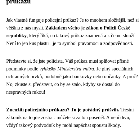
průkazu
Jak vlastně funguje policejní průkaz? Je to mnohem složitější, než si
většina z nás myslí.
Základem všeho je zákon o Policii České
republiky
, který říká, co takový průkaz znamená a k čemu slouží.
Není to jen kus plastu - je to symbol pravomoci a zodpovědnosti.
Představte si, že jste policista. Váš průkaz musí splňovat přísné
podmínky podle
vyhlášky Ministerstva vnitra
. Je plný speciálních
ochranných prvků, podobně jako bankovky nebo občanky. A proč?
No, zkuste si představit, co by se stalo, kdyby se dostal do
nesprávných rukou!
Zneužití policejního průkazu? To je pořádný průšvih.
Trestní
zákoník na to jde zostra - můžete si za to i posedět. A není divu,
vždyť takový podvodník by mohl napáchat spoustu škody.