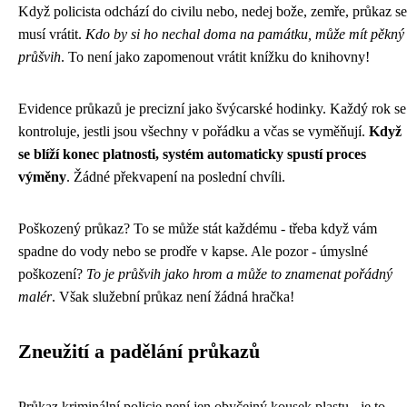
Když policista odchází do civilu nebo, nedej bože, zemře, průkaz se
musí vrátit.
Kdo by si ho nechal doma na památku, může mít pěkný
průšvih
. To není jako zapomenout vrátit knížku do knihovny!
Evidence průkazů je precizní jako švýcarské hodinky. Každý rok se
kontroluje, jestli jsou všechny v pořádku a včas se vyměňují.
Když
se blíží konec platnosti, systém automaticky spustí proces
výměny
. Žádné překvapení na poslední chvíli.
Poškozený průkaz? To se může stát každému - třeba když vám
spadne do vody nebo se prodře v kapse. Ale pozor - úmyslné
poškození?
To je průšvih jako hrom a může to znamenat pořádný
malér
. Však služební průkaz není žádná hračka!
Zneužití a padělání průkazů
Průkaz kriminální policie není jen obyčejný kousek plastu - je to