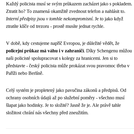
Každý policista musí se svým průkazem zacházet jako s pokladem.
Ztratit ho? To znamená okamžitě zvednout telefon a nahlásit to.
Interní předpisy jsou v tomhle nekompromisní
. Je to jako když
ztratíte klíče od trezoru - prostě musíte jednat rychle.
V době, kdy cestujeme napříč Evropou, je důležité vědět, že
policejní průkaz má váhu i v zahraničí
. Díky Schengenu můžou
naši policisté spolupracovat s kolegy za hranicemi. Jen si to
představte - český policista může prokázat svou pravomoc třeba v
Paříži nebo Berlíně.
Celý systém je propletený jako pavučina zákonů a předpisů. Od
ochrany osobních údajů až po služební poměry - všechno musí
šlapat jako hodinky. Je to složité? Jasně že je. Ale právě tahle
složitost chrání nás všechny před zneužitím.