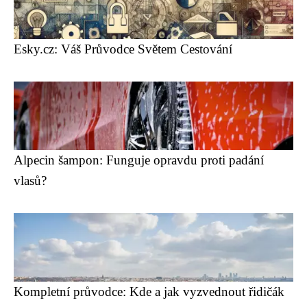
Esky.cz: Váš Průvodce Světem Cestování
Alpecin šampon: Funguje opravdu proti padání
vlasů?
Kompletní průvodce: Kde a jak vyzvednout řidičák