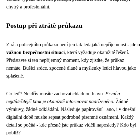
chytrý a profesionální.
Postup při ztrátě průkazu
Ztráta policejního průkazu není jen tak ledajaká nepříjemnost - jde o
vážnou bezpečnostní situaci
, která vyžaduje okamžité řešení.
Představte si ten nepříjemný moment, kdy zjistíte, že průkaz
nemáte. Bušící srdce, zpocené dlaně a myšlenky letící hlavou jako
splašené.
Co teď? Nejdřív musíte zachovat chladnou hlavu.
První a
nejdůležitější krok je okamžitě informovat nadřízeného
. Žádné
výmluvy, žádné odkládání. Následuje papírování - ano, i v dnešní
digitální době musíte sepsat podrobné písemné oznámení. Každý
detail se počítá - kde přesně jste průkaz viděli naposledy? Kdo byl
poblíž?