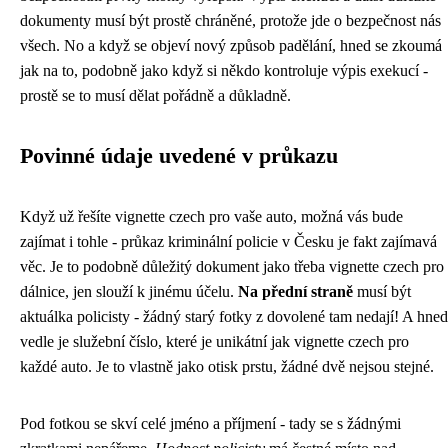
dokumenty musí být prostě chráněné, protože jde o bezpečnost nás
všech. No a když se objeví nový způsob padělání, hned se zkoumá
jak na to, podobně jako když si někdo kontroluje výpis exekucí -
prostě se to musí dělat pořádně a důkladně.
Povinné údaje uvedené v průkazu
Když už řešíte vignette czech pro vaše auto, možná vás bude
zajímat i tohle - průkaz kriminální policie v Česku je fakt zajímavá
věc. Je to podobně důležitý dokument jako třeba vignette czech pro
dálnice, jen slouží k jinému účelu.
Na přední straně
musí být
aktuálka policisty - žádný starý fotky z dovolené tam nedají! A hned
vedle je služební číslo, které je unikátní jak
vignette czech
pro
každé auto. Je to vlastně jako otisk prstu, žádné dvě nejsou stejné.
Pod fotkou se skví celé jméno a příjmení - tady se s žádnými