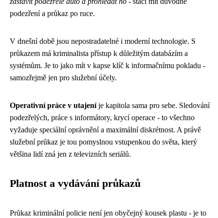
zastavit podezřelé auto a prohledat ho
- stačí mít důvodné
podezření a průkaz po ruce.
V dnešní době jsou nepostradatelné i moderní technologie. S
průkazem má kriminalista přístup k důležitým databázím a
systémům. Je to jako mít v kapse klíč k informačnímu pokladu -
samozřejmě jen pro služební účely.
Operativní práce v utajení
je kapitola sama pro sebe. Sledování
podezřelých, práce s informátory, krycí operace - to všechno
vyžaduje speciální oprávnění a maximální diskrétnost. A právě
služební průkaz je tou pomyslnou vstupenkou do světa, který
většina lidí zná jen z televizních seriálů.
Platnost a vydávání průkazů
Průkaz kriminální policie není jen obyčejný kousek plastu - je to