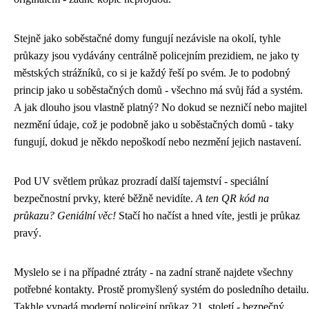
Stejně jako
soběstačné domy
fungují nezávisle na okolí, tyhle
průkazy jsou vydávány centrálně policejním prezidiem, ne jako ty
městských strážníků, co si je každý řeší po svém. Je to podobný
princip jako u soběstačných domů - všechno má svůj řád a systém.
A jak dlouho jsou vlastně platný? No dokud se nezničí nebo majitel
nezmění údaje, což je podobně jako u soběstačných domů - taky
fungují, dokud je někdo nepoškodí nebo nezmění jejich nastavení.
Pod UV světlem průkaz prozradí další tajemství - speciální
bezpečnostní prvky, které běžně nevidíte.
A ten QR kód na
průkazu? Geniální věc!
Stačí ho načíst a hned víte, jestli je průkaz
pravý.
Myslelo se i na případné ztráty - na zadní straně najdete všechny
potřebné kontakty. Prostě promyšlený systém do posledního detailu.
Takhle vypadá moderní policejní průkaz 21. století - bezpečný,