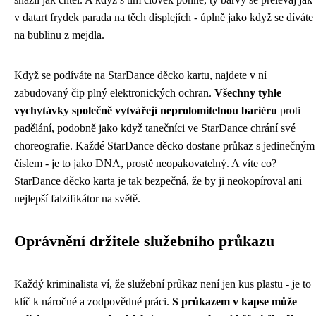
v datart frydek parada na těch displejích - úplně jako když se díváte
na bublinu z mejdla.
Když se podíváte na StarDance děcko kartu, najdete v ní
zabudovaný čip plný elektronických ochran.
Všechny tyhle
vychytávky společně vytvářejí neprolomitelnou bariéru
proti
padělání, podobně jako když
tanečníci ve StarDance
chrání své
choreografie. Každé StarDance děcko dostane průkaz s jedinečným
číslem - je to jako DNA, prostě neopakovatelný. A víte co?
StarDance děcko karta je tak bezpečná, že by ji neokopíroval ani
nejlepší falzifikátor na světě.
Oprávnění držitele služebního průkazu
Každý kriminalista ví, že služební průkaz není jen kus plastu - je to
klíč k náročné a zodpovědné práci.
S průkazem v kapse může