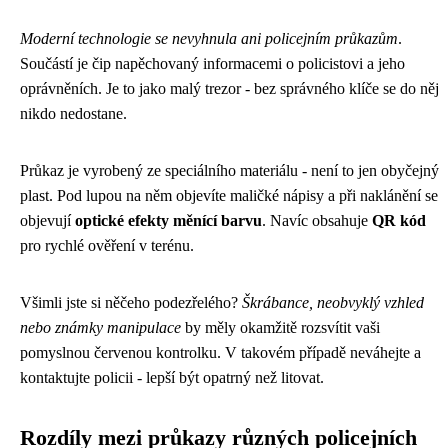
Moderní technologie se nevyhnula ani policejním průkazům
.
Součástí je čip napěchovaný informacemi o policistovi a jeho
oprávněních. Je to jako malý trezor - bez správného klíče se do něj
nikdo nedostane.
Průkaz je vyrobený ze speciálního materiálu - není to jen obyčejný
plast. Pod lupou na něm objevíte maličké nápisy a při naklánění se
objevují
optické efekty měnící barvu
. Navíc obsahuje
QR kód
pro rychlé ověření v terénu.
Všimli jste si něčeho podezřelého?
Škrábance, neobvyklý vzhled
nebo známky manipulace
by měly okamžitě rozsvítit vaši
pomyslnou červenou kontrolku. V takovém případě neváhejte a
kontaktujte policii - lepší být opatrný než litovat.
Rozdíly mezi průkazy různých policejních