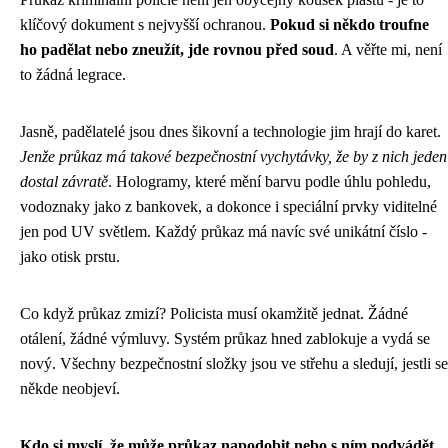
klíčový dokument s nejvyšší ochranou.
Pokud si někdo troufne
ho padělat nebo zneužít, jde rovnou před soud
. A věřte mi, není
to žádná legrace.
Jasně, padělatelé jsou dnes šikovní a technologie jim hrají do karet.
Jenže průkaz má takové bezpečnostní vychytávky, že by z nich jeden
dostal závratě
. Hologramy, které mění barvu podle úhlu pohledu,
vodoznaky jako z bankovek, a dokonce i speciální prvky viditelné
jen pod UV světlem. Každý průkaz má navíc své unikátní číslo -
jako otisk prstu.
Co když průkaz zmizí? Policista musí okamžitě jednat. Žádné
otálení, žádné výmluvy. Systém průkaz hned zablokuje a vydá se
nový. Všechny bezpečnostní složky jsou ve střehu a sledují, jestli se
někde neobjeví.
Kdo si myslí, že může průkaz napodobit nebo s ním podvádět,