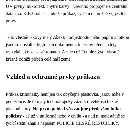
UV prvky, mikrotext, chytré barvy - všechno propojené s centrální
databází. Když policista ukáže průkaz, systém okamžitě ví, jestli je
pravý.
Je to vlastně takový malý zázrak - od jednoduchého papíru s fotkou
jsme se dostali k high-tech dokumentu, který by před sto lety
vypadal jako ze sci-fi románu. A víte co? Tenhle vývoj vlastně
krásně odráží příběh celé naší země.
Vzhled a ochranné prvky průkazu
Průkaz kriminálky není jen tak obyčejná plastovka, jakou máte v
peněžence. Je to malý technologický zázrak o velikosti běžné
platební karty.
Na první pohled vás zaujme především fotka
policisty
- ať už v uniformě nebo v civilu - a nad ní majestátně se
tyčící státní znak s nápisem POLICIE ČESKÉ REPUBLIKY.