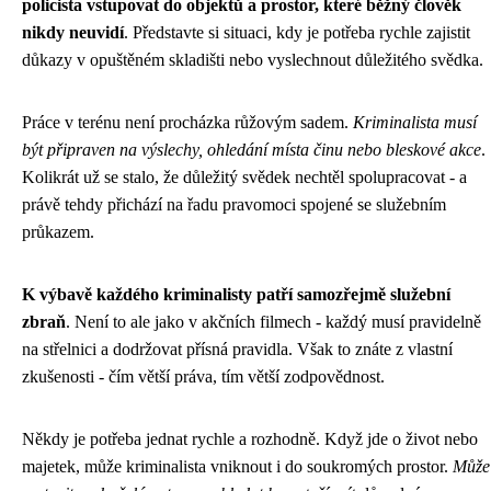
policista vstupovat do objektů a prostor, které běžný člověk
nikdy neuvidí
. Představte si situaci, kdy je potřeba rychle zajistit
důkazy v opuštěném skladišti nebo vyslechnout důležitého svědka.
Práce v terénu není procházka růžovým sadem.
Kriminalista musí
být připraven na výslechy, ohledání místa činu nebo bleskové akce
.
Kolikrát už se stalo, že důležitý svědek nechtěl spolupracovat - a
právě tehdy přichází na řadu pravomoci spojené se služebním
průkazem.
K výbavě každého kriminalisty patří samozřejmě služební
zbraň
. Není to ale jako v akčních filmech - každý musí pravidelně
na střelnici a dodržovat přísná pravidla. Však to znáte z vlastní
zkušenosti - čím větší práva, tím větší zodpovědnost.
Někdy je potřeba jednat rychle a rozhodně. Když jde o život nebo
majetek, může kriminalista vniknout i do soukromých prostor.
Může