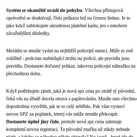
Systém se okamžitě uvádí do pohybu
. Všechna přístupová
oprávnění se deaktivují, číslo průkazu letí na černou listinu. Je to
jako když zablokujete ukradenou platební kartu, jen s mnohem
závažnějšími důsledky.
Mezitím se musíte vydat na nejbližší policejní stanici.
Může to znít
zvláštně - policista nahlašující ztrátu na policii
, ale pravidla jsou
pravidla. Dostanete dočasný průkaz, takovou policejní náhražku na
přechodnou dobu.
Když potřebujete zjistit, jaká je nová spz cena po ztrátě tý původní,
čeká vás na úřadě docela otrava s papírováním. Musíte tam všechno
dopodrobna vysvětlit, jak se to celý seběhlo. Pak vám
vystaví
novou SPZ za poplatek
, kterej vás může nemile překvapit.
Dostanete úplně jiný číslo
, protože nová spz cena zahrnuje
kompletní novou registraci. Ta původní značka už nikdy nebude
platit, a kdyby se náhodou někde objevila? No jasně - hned jde do