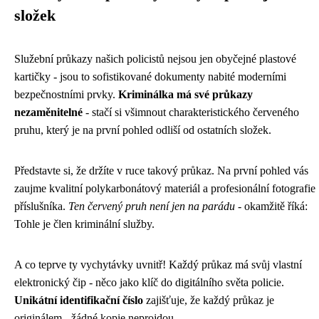
složek
Služební průkazy našich policistů nejsou jen obyčejné plastové
kartičky - jsou to sofistikované dokumenty nabité moderními
bezpečnostními prvky.
Kriminálka má své průkazy
nezaměnitelné
- stačí si všimnout charakteristického červeného
pruhu, který je na první pohled odliší od ostatních složek.
Představte si, že držíte v ruce takový průkaz. Na první pohled vás
zaujme kvalitní polykarbonátový materiál a profesionální fotografie
příslušníka.
Ten červený pruh není jen na parádu
- okamžitě říká:
Tohle je člen kriminální služby.
A co teprve ty vychytávky uvnitř! Každý průkaz má svůj vlastní
elektronický čip - něco jako klíč do digitálního světa policie.
Unikátní identifikační číslo
zajišťuje, že každý průkaz je
originálem - žádné kopie neprojdou.