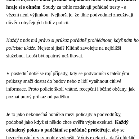
hraje si s ohněm
. Soudy za tohle rozdávají pořádné tresty - a
vězení není výjimkou. Nejhorší je, že tihle podvodníci zneužívají
důvěru obyčejných lidí v policii.
Každý z nás má právo si průkaz pořádně prohlédnout, když nám ho
policista ukáže
. Nejste si jistí? Klidně zavolejte na nejbližší
služebnu. Lepší být opatrný než litovat.
V poslední době se rojí případy, kdy se podvodníci s falešnými
průkazy snaží dostat do budov nebo z lidí vytáhnout citlivé
informace. Proto policie školí vrátné, recepční i běžné občany, jak
poznat pravý průkaz od padělku.
Je to jako nekonečná honička mezi policajty a podvodníky,
podobně jako když si někdo chce ověřit
výpis exekucí
.
Každý
odhalený pokus o padělání se pořádně prošetřuje
, aby se
bezpečnostní prvky mohly vylepšit. Výpis exekucí a další důležité