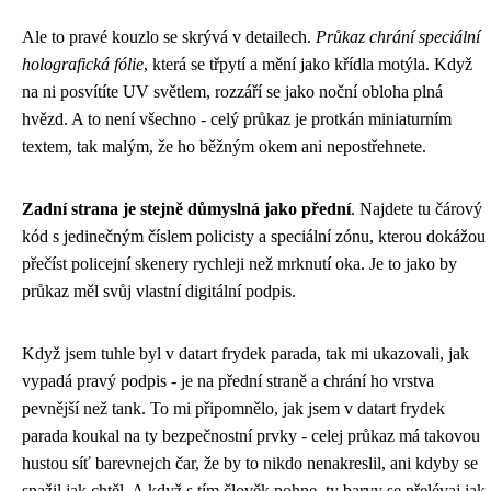
Ale to pravé kouzlo se skrývá v detailech.
Průkaz chrání speciální
holografická fólie
, která se třpytí a mění jako křídla motýla. Když
na ni posvítíte UV světlem, rozzáří se jako noční obloha plná
hvězd. A to není všechno - celý průkaz je protkán miniaturním
textem, tak malým, že ho běžným okem ani nepostřehnete.
Zadní strana je stejně důmyslná jako přední
. Najdete tu čárový
kód s jedinečným číslem policisty a speciální zónu, kterou dokážou
přečíst policejní skenery rychleji než mrknutí oka. Je to jako by
průkaz měl svůj vlastní digitální podpis.
Když jsem tuhle byl v datart frydek parada, tak mi ukazovali, jak
vypadá pravý podpis - je na přední straně a chrání ho vrstva
pevnější než tank. To mi připomnělo, jak jsem
v datart frydek
parada
koukal na ty bezpečnostní prvky - celej průkaz má takovou
hustou síť barevnejch čar, že by to nikdo nenakreslil, ani kdyby se
snažil jak chtěl. A když s tím člověk pohne, ty barvy se přelévaj jak