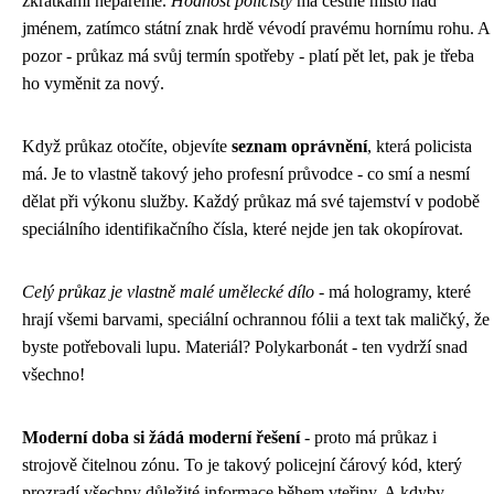
zkratkami nepářeme.
Hodnost policisty
má čestné místo nad
jménem, zatímco státní znak hrdě vévodí pravému hornímu rohu. A
pozor - průkaz má svůj termín spotřeby - platí pět let, pak je třeba
ho vyměnit za nový.
Když průkaz otočíte, objevíte
seznam oprávnění
, která policista
má. Je to vlastně takový jeho profesní průvodce - co smí a nesmí
dělat při výkonu služby. Každý průkaz má své tajemství v podobě
speciálního identifikačního čísla, které nejde jen tak okopírovat.
Celý průkaz je vlastně malé umělecké dílo
- má hologramy, které
hrají všemi barvami, speciální ochrannou fólii a text tak maličký, že
byste potřebovali lupu. Materiál? Polykarbonát - ten vydrží snad
všechno!
Moderní doba si žádá moderní řešení
- proto má průkaz i
strojově čitelnou zónu. To je takový policejní čárový kód, který
prozradí všechny důležité informace během vteřiny. A kdyby