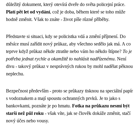
důležitý dokument, který otevírá dveře do světa policejní práce.
Platí pět let od vydání
, což je doba, během které se toho může
hodně změnit. Však to znáte - život píše různé příběhy.
Představte si situaci, kdy se policistka vdá a změní příjmení. Do
měsíce musí zařídit nový průkaz, aby všechno sedělo jak má. A co
teprve když průkaz někde ztratíte nebo vám ho někdo štípne?
To je
potřeba jednat rychle a okamžitě to nahlásit nadřízenému
. Není
divu - takový průkaz v nesprávných rukou by mohl nadělat pěknou
neplechu.
Bezpečnost především - proto se průkazy tisknou na speciální papír
s vodoznakem a mají spoustu ochranných prvků. Je to jako s
bankovkami, poznáte je po hmatu.
Fotka na průkazu nesmí být
starší než půl roku
- však víte, jak se člověk dokáže změnit, stačí
nový účes nebo vousy.