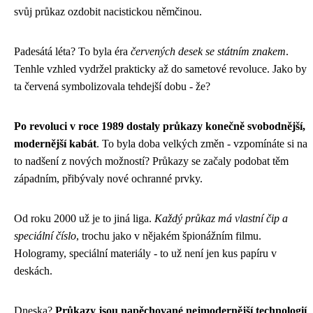
svůj průkaz ozdobit nacistickou němčinou.
Padesátá léta? To byla éra
červených desek se státním znakem
.
Tenhle vzhled vydržel prakticky až do sametové revoluce. Jako by
ta červená symbolizovala tehdejší dobu - že?
Po revoluci v roce 1989 dostaly průkazy konečně svobodnější,
modernější kabát
. To byla doba velkých změn - vzpomínáte si na
to nadšení z nových možností? Průkazy se začaly podobat těm
západním, přibývaly nové ochranné prvky.
Od roku 2000 už je to jiná liga.
Každý průkaz má vlastní čip a
speciální číslo
, trochu jako v nějakém špionážním filmu.
Hologramy, speciální materiály - to už není jen kus papíru v
deskách.
Dneska?
Průkazy jsou napěchované nejmodernější technologií
.