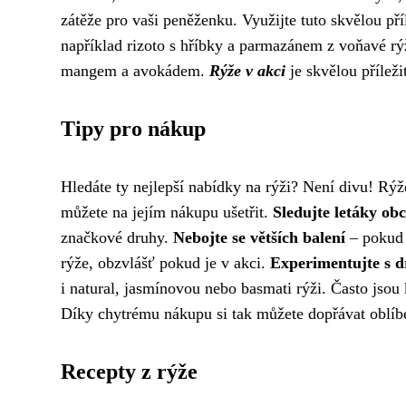
zátěže pro vaši peněženku. Využijte tuto skvělou př
například rizoto s hříbky a parmazánem z voňavé rýže
mangem a avokádem.
Rýže v akci
je skvělou příleži
Tipy pro nákup
Hledáte ty nejlepší nabídky na rýži? Není divu! Rýž
můžete na jejím nákupu ušetřit.
Sledujte letáky ob
značkové druhy.
Nebojte se větších balení
– pokud m
rýže, obzvlášť pokud je v akci.
Experimentujte s d
i natural, jasmínovou nebo basmati rýži. Často jsou
Díky chytrému nákupu si tak můžete dopřávat oblíben
Recepty z rýže