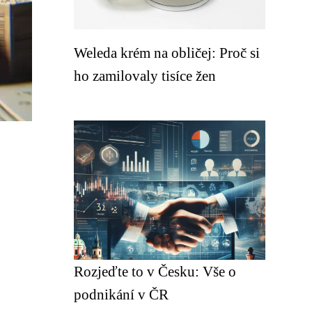
Weleda krém na obličej: Proč si
ho zamilovaly tisíce žen
Rozjeďte to v Česku: Vše o
podnikání v ČR