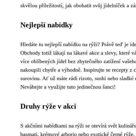
skvělou příležitostí, jak obohatit svůj jídelníček a zá
Nejlepší nabídky
Hledáte tu nejlepší nabídku na rýži? Právě teď je id
Obchody totiž lákají na lákavé akce a slevy, které 
více oblíbených jídel bez zbytečného zatížení vašeho
nakoupili chytře a výhodně. Inspirujte se recepty z 
surovinu. Ať už máte rádi rizoto, sushi nebo sladk
Neváhejte a využijte tuto jedinečnou šanci!
Druhy rýže v akci
S akčními nabídkami na rýži se otevírá svět kuliná
basmati, krémové arborio nebo exotické černé rýže