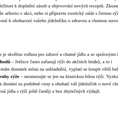
íležitost k doplnění zásob a objevování nových receptů. Zkust
 arborio v akci, nebo si připravte exotický salát s černou rýž
tostí k obohacení vašeho jídelníčku o zdravou a chutnou suro
e je skvělou volbou pro zdravé a chutné jídlo a se správnými 
chodů
– řetězce často zařazují rýži do akčních letáků, a to i
áte dostatek místa na uskladnění, vyplatí se koupit větší bal
ruhy rýže
– neomezujte se jen na klasickou bílou rýži. Vyzko
 k dostání za podobné ceny a obohatí váš jídelníček o nové ch
á jídla s rýží ještě častěji a bez zbytečných výdajů.