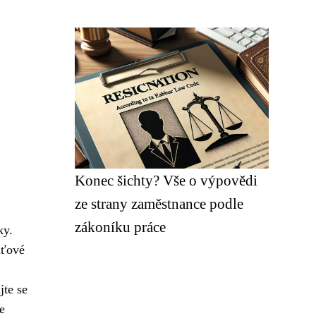
Konec šichty? Vše o výpovědi
ze strany zaměstnance podle
zákoníku práce
ky.
uťové
jte se
e