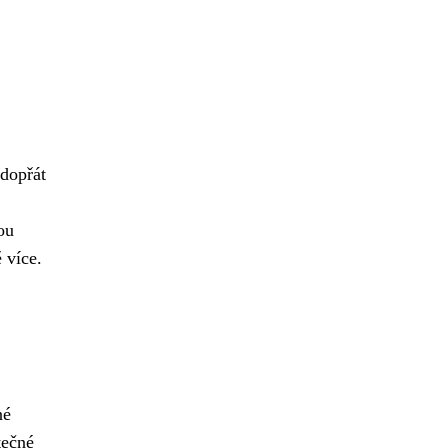
 dopřát
ou
 více.
né
tečné