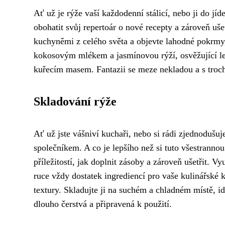
Ať už je rýže vaší každodenní stálicí, nebo ji do jíd
obohatit svůj repertoár o nové recepty a zároveň uše
kuchyněmi z celého světa a objevte lahodné pokrmy, k
kokosovým mlékem a jasmínovou rýží, osvěžující letn
kuřecím masem. Fantazii se meze nekladou a s troch
Skladování rýže
Ať už jste vášniví kuchaři, nebo si rádi zjednodušu
společníkem. A co je lepšího než si tuto všestranno
příležitostí, jak doplnit zásoby a zároveň ušetřit. Vy
ruce vždy dostatek ingrediencí pro vaše kulinářské k
textury. Skladujte ji na suchém a chladném místě, id
dlouho čerstvá a připravená k použití.