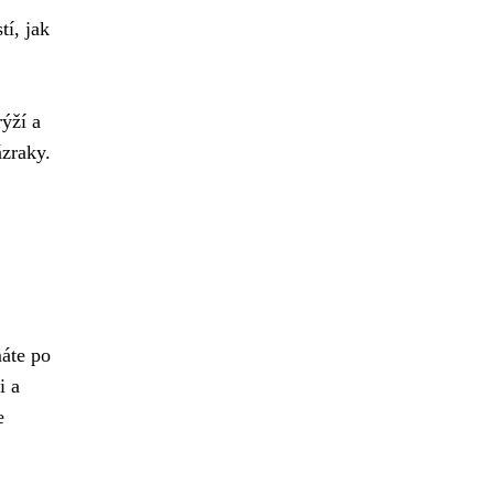
tí, jak
ýží a
ázraky.
máte po
i a
e