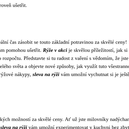
roveň ušetřit.
eální čas zásobit se touto základní potravinou za skvělé ceny!
vám pomohou ušetřit.
Rýže v akci
je skvělou příležitostí, jak si
 rozpočtu. Představte si tu radost z vaření s vědomím, že jste
celého světa a objevte nové způsoby, jak využít tuto všestrann
é rýžové nákypy,
sleva na rýži
vám umožní vychutnat si je ještě
řských možností za skvělé ceny. Ať už jste milovníky nadýcha
,
sleva na rýži
vám umožní experimentovat v kuchyni bez zby