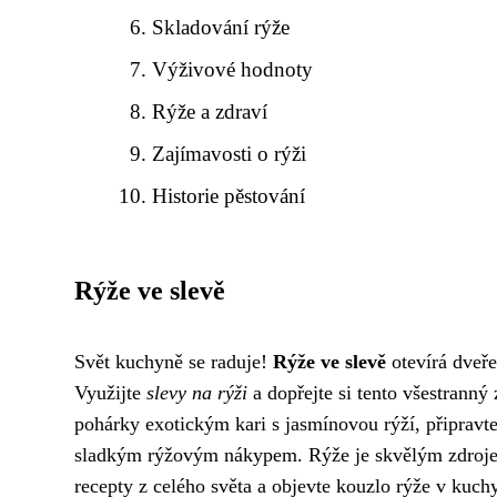
Skladování rýže
Výživové hodnoty
Rýže a zdraví
Zajímavosti o rýži
Historie pěstování
Rýže ve slevě
Svět kuchyně se raduje!
Rýže ve slevě
otevírá dveř
Využijte
slevy na rýži
a dopřejte si tento všestrann
pohárky exotickým kari s jasmínovou rýží, připravte
sladkým rýžovým nákypem. Rýže je skvělým zdrojem e
recepty z celého světa a objevte kouzlo rýže v kuchy