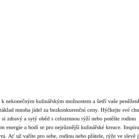
e k nekonečným kulinářským možnostem a šetří vaše peněžen
ý základ mnoha jídel za bezkonkurenční ceny. Hýčkejte své ch
 si zdravý a sytý oběd s celozrnnou rýží nebo potěšte rodinu
nergie a hodí se pro nejrůznější kulinářské kreace. Inspiru
ni. Ať už vaříte pro sebe, rodinu nebo přátele, rýže ve slevě j