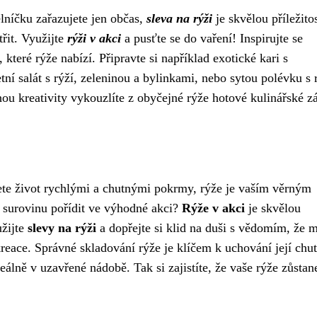
elníčku zařazujete jen občas,
sleva na rýži
je skvělou příležitos
třit. Využijte
rýži v akci
a pusťte se do vaření! Inspirujte se
teré rýže nabízí. Připravte si například exotické kari s
í salát s rýží, zeleninou a bylinkami, nebo sytou polévku s r
ou kreativity vykouzlíte z obyčejné rýže hotové kulinářské z
jete život rychlými a chutnými pokrmy, rýže je vaším věrným
u surovinu pořídit ve výhodné akci?
Rýže v akci
je skvělou
užijte
slevy na rýži
a dopřejte si klid na duši s vědomím, že 
reace. Správné skladování rýže je klíčem k uchování její chut
eálně v uzavřené nádobě. Tak si zajistíte, že vaše rýže zůstan