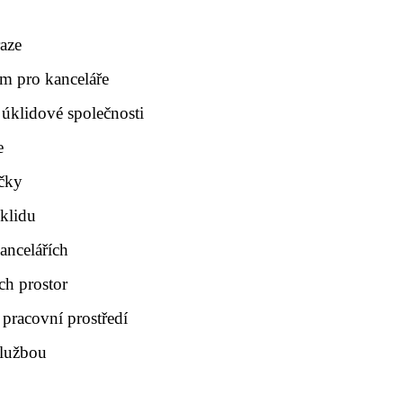
raze
m pro kanceláře
 úklidové společnosti
e
ečky
klidu
ancelářích
ch prostor
 pracovní prostředí
službou