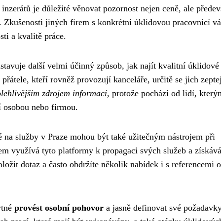
o inzerátů je důležité věnovat pozornost nejen ceně, ale přede
. Zkušenosti jiných firem s konkrétní úklidovou pracovnicí v
ti a kvalitě práce.
avuje další velmi účinný způsob, jak najít kvalitní úklidové
átele, kteří rovněž provozují kanceláře, určitě se jich zepte
lehlivějším zdrojem informací
, protože pochází od lidí, který
ní osobou nebo firmou.
é na služby v Praze mohou být také užitečným nástrojem při
m využívá tyto platformy k propagaci svých služeb a získává
ožit dotaz a často obdržíte několik nabídek i s referencemi 
ytné
provést osobní pohovor
a jasně definovat své požadavky