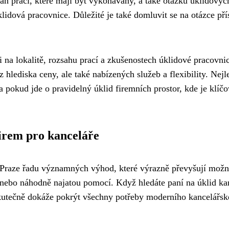
sah prací, které mají být vykonávány, a také otázku úklidovýc
lidová pracovnice. Důležité je také domluvit se na otázce pří
i na lokalitě, rozsahu prací a zkušenostech úklidové pracovnic
 hlediska ceny, ale také nabízených služeb a flexibility. Nejl
 pokud jde o pravidelný úklid firemních prostor, kde je klíč
irem pro kanceláře
v Praze řadu významných výhod, které výrazně převyšují možn
nebo náhodně najatou pomocí. Když hledáte paní na úklid kan
í skutečně dokáže pokrýt všechny potřeby moderního kancelářs