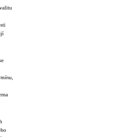
valitu
sti
jí
se
ermínu
,
irma
h
ebo