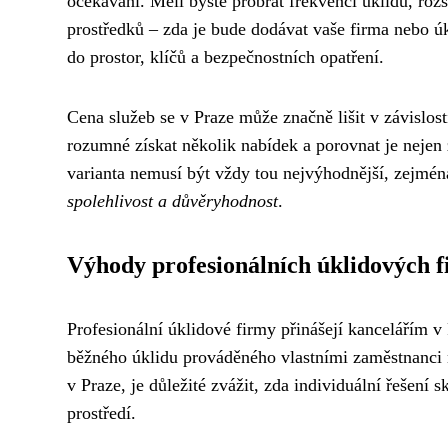
očekávání. Měli byste probrat frekvenci úklidu, roz
prostředků – zda je bude dodávat vaše firma nebo úk
do prostor, klíčů a bezpečnostních opatření.
Cena služeb se v Praze může značně lišit v závislost
rozumné získat několik nabídek a porovnat je nejen z
varianta nemusí být vždy tou nejvýhodnější, zejména
spolehlivost a důvěryhodnost
.
Výhody profesionálních úklidových f
Profesionální úklidové firmy přinášejí kancelářím 
běžného úklidu prováděného vlastními zaměstnanci 
v Praze, je důležité zvážit, zda individuální řešen
prostředí.