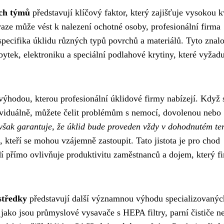
ých týmů
představují klíčový faktor, který zajišťuje vysokou k
raze může vést k nalezení ochotné osoby, profesionální firma
pecifika úklidu různých typů povrchů a materiálů. Tyto znalo
ytek, elektroniku a speciální podlahové krytiny, které vyžadu
 výhodou, kterou profesionální úklidové firmy nabízejí. Když 
dividuálně, můžete čelit problémům s nemocí, dovolenou nebo
 však garantuje, že úklid bude proveden vždy v dohodnutém t
kteří se mohou vzájemně zastoupit. Tato jistota je pro chod
dí přímo ovlivňuje produktivitu zaměstnanců a dojem, který f
ostředky
představují další významnou výhodu specializovanýc
jako jsou průmyslové vysavače s HEPA filtry, parní čističe n