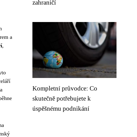
zahraničí
m
irem a
í
,
yto
eláří
Kompletní průvodce: Co
ta
skutečně potřebujete k
oběhne
úspěšnému podnikání
na
enský