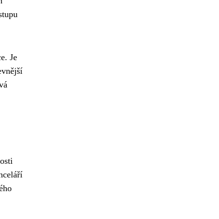
h
stupu
e. Je
evnější
ová
osti
celáří
kého