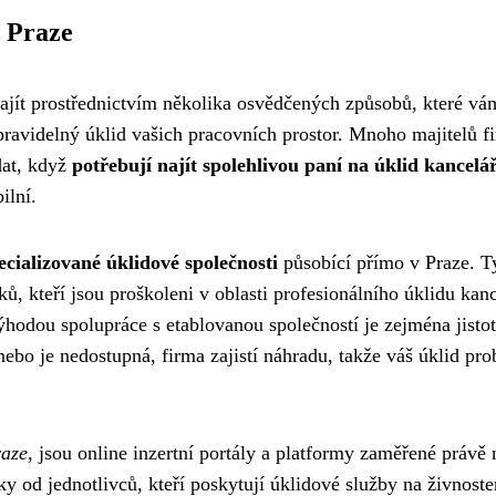
v Praze
najít prostřednictvím několika osvědčených způsobů, které vá
ravidelný úklid vašich pracovních prostor. Mnoho majitelů f
edat, když
potřebují najít spolehlivou paní na úklid kancelář
ilní.
ecializované úklidové společnosti
působící přímo v Praze. T
 kteří jsou proškoleni v oblasti profesionálního úklidu kanc
ýhodou spolupráce s etablovanou společností je zejména jisto
ebo je nedostupná, firma zajistí náhradu, takže váš úklid pr
raze
, jsou online inzertní portály a platformy zaměřené právě 
y od jednotlivců, kteří poskytují úklidové služby na živnost