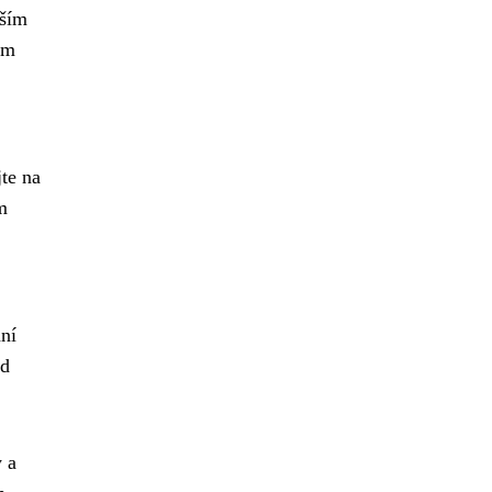
vším
ám
jte na
m
ní
od
 a