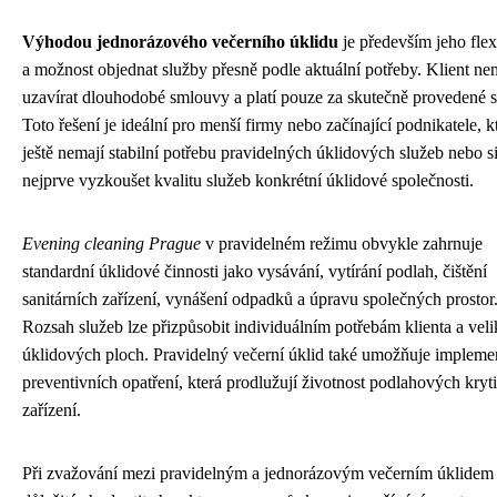
Výhodou jednorázového večerního úklidu
je především jeho flexi
a možnost objednat služby přesně podle aktuální potřeby. Klient ne
uzavírat dlouhodobé smlouvy a platí pouze za skutečně provedené s
Toto řešení je ideální pro menší firmy nebo začínající podnikatele, kt
ještě nemají stabilní potřebu pravidelných úklidových služeb nebo si
nejprve vyzkoušet kvalitu služeb konkrétní úklidové společnosti.
Evening cleaning Prague
v pravidelném režimu obvykle zahrnuje
standardní úklidové činnosti jako vysávání, vytírání podlah, čištění
sanitárních zařízení, vynášení odpadků a úpravu společných prostor
Rozsah služeb lze přizpůsobit individuálním potřebám klienta a veli
úklidových ploch. Pravidelný večerní úklid také umožňuje impleme
preventivních opatření, která prodlužují životnost podlahových kryt
zařízení.
Při zvažování mezi pravidelným a jednorázovým večerním úklidem 