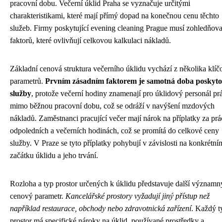
pracovní dobu. Večerní úklid Praha se vyznačuje určitými
charakteristikami, které mají přímý dopad na konečnou cenu těchto
služeb. Firmy poskytující evening cleaning Prague musí zohledňova
faktorů, které ovlivňují celkovou kalkulaci nákladů.
Základní cenová struktura večerního úklidu vychází z několika klí
parametrů.
Prvním zásadním faktorem je samotná doba poskyto
služby
, protože večerní hodiny znamenají pro úklidový personál pr
mimo běžnou pracovní dobu, což se odráží v navýšení mzdových
nákladů. Zaměstnanci pracující večer mají nárok na příplatky za prá
odpoledních a večerních hodinách, což se promítá do celkové ceny
služby. V Praze se tyto příplatky pohybují v závislosti na konkrétní
začátku úklidu a jeho trvání.
Rozloha a typ prostor určených k úklidu představuje další významn
cenový parametr.
Kancelářské prostory vyžadují jiný přístup než
například restaurace, obchody nebo zdravotnická zařízení
. Každý t
prostor má specifické nároky na úklid, používané prostředky a