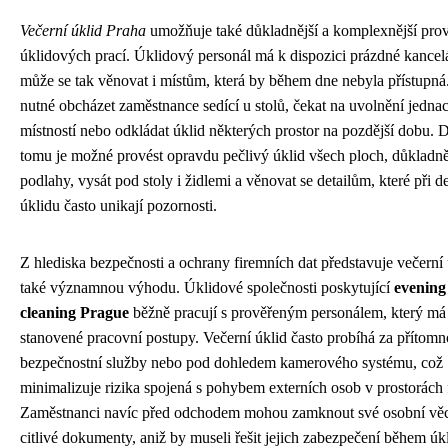
Večerní úklid Praha
umožňuje také důkladnější a komplexnější pro
úklidových prací. Úklidový personál má k dispozici prázdné kancel
může se tak věnovat i místům, která by během dne nebyla přístupná
nutné obcházet zaměstnance sedící u stolů, čekat na uvolnění jedna
místností nebo odkládat úklid některých prostor na pozdější dobu. 
tomu je možné provést opravdu pečlivý úklid všech ploch, důkladně
podlahy, vysát pod stoly i židlemi a věnovat se detailům, které při 
úklidu často unikají pozornosti.
Z hlediska bezpečnosti a ochrany firemních dat představuje večerní 
také významnou výhodu. Úklidové společnosti poskytující
evening
cleaning Prague
běžně pracují s prověřeným personálem, který má
stanovené pracovní postupy. Večerní úklid často probíhá za přítomn
bezpečnostní služby nebo pod dohledem kamerového systému, což
minimalizuje rizika spojená s pohybem externích osob v prostorách 
Zaměstnanci navíc před odchodem mohou zamknout své osobní věc
citlivé dokumenty, aniž by museli řešit jejich zabezpečení během úk