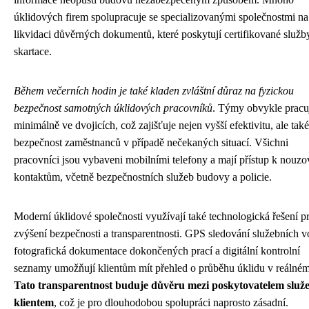
úklidových firem spolupracuje se specializovanými společnostmi na
likvidaci důvěrných dokumentů, které poskytují certifikované služb
skartace.
Během večerních hodin je také kladen zvláštní důraz na fyzickou
bezpečnost samotných úklidových pracovníků
. Týmy obvykle pracu
minimálně ve dvojicích, což zajišťuje nejen vyšší efektivitu, ale také
bezpečnost zaměstnanců v případě nečekaných situací. Všichni
pracovníci jsou vybaveni mobilními telefony a mají přístup k nouz
kontaktům, včetně bezpečnostních služeb budovy a policie.
Moderní úklidové společnosti využívají také technologická řešení p
zvýšení bezpečnosti a transparentnosti. GPS sledování služebních v
fotografická dokumentace dokončených prací a digitální kontrolní
seznamy umožňují klientům mít přehled o průběhu úklidu v reálném
Tato transparentnost buduje důvěru mezi poskytovatelem služ
klientem
, což je pro dlouhodobou spolupráci naprosto zásadní.