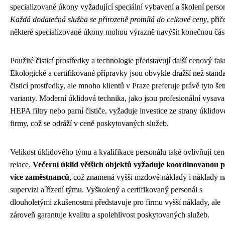
specializované úkony vyžadující speciální vybavení a školení perso
Každá dodatečná služba se přirozeně promítá do celkové ceny
, při
některé specializované úkony mohou výrazně navýšit konečnou čás
Použité čisticí prostředky a technologie představují další cenový fakt
Ekologické a certifikované přípravky jsou obvykle dražší než stand
čisticí prostředky, ale mnoho klientů v Praze preferuje právě tyto šet
varianty. Moderní úklidová technika, jako jsou profesionální vysava
HEPA filtry nebo parní čističe, vyžaduje investice ze strany úklidov
firmy, což se odráží v ceně poskytovaných služeb.
Velikost úklidového týmu a kvalifikace personálu také ovlivňují ce
relace.
Večerní úklid větších objektů vyžaduje koordinovanou p
více zaměstnanců
, což znamená vyšší mzdové náklady i náklady n
supervizi a řízení týmu. Vyškolený a certifikovaný personál s
dlouholetými zkušenostmi představuje pro firmu vyšší náklady, ale
zároveň garantuje kvalitu a spolehlivost poskytovaných služeb.