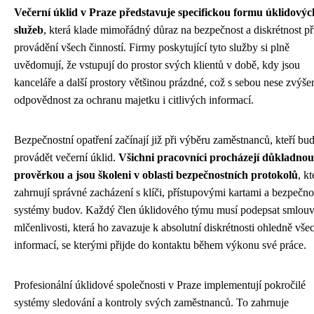
Večerní úklid v Praze představuje specifickou formu úklidovýc
služeb
, která klade mimořádný důraz na bezpečnost a diskrétnost př
provádění všech činností. Firmy poskytující tyto služby si plně
uvědomují, že vstupují do prostor svých klientů v době, kdy jsou
kanceláře a další prostory většinou prázdné, což s sebou nese zvýš
odpovědnost za ochranu majetku i citlivých informací.
Bezpečnostní opatření začínají již při výběru zaměstnanců, kteří bu
provádět večerní úklid.
Všichni pracovníci procházejí důkladnou
prověrkou a jsou školeni v oblasti bezpečnostních protokolů
, kt
zahrnují správné zacházení s klíči, přístupovými kartami a bezpečno
systémy budov. Každý člen úklidového týmu musí podepsat smlou
mlčenlivosti, která ho zavazuje k absolutní diskrétnosti ohledně vše
informací, se kterými přijde do kontaktu během výkonu své práce.
Profesionální úklidové společnosti v Praze implementují pokročilé
systémy sledování a kontroly svých zaměstnanců. To zahrnuje