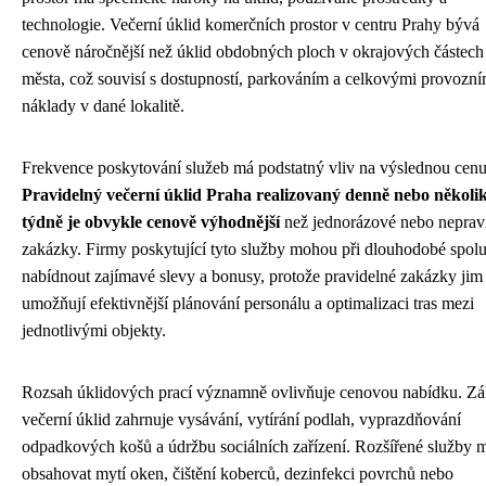
technologie. Večerní úklid komerčních prostor v centru Prahy bývá
cenově náročnější než úklid obdobných ploch v okrajových částech
města, což souvisí s dostupností, parkováním a celkovými provozní
náklady v dané lokalitě.
Frekvence poskytování služeb má podstatný vliv na výslednou cenu
Pravidelný večerní úklid Praha realizovaný denně nebo několi
týdně je obvykle cenově výhodnější
než jednorázové nebo neprav
zakázky. Firmy poskytující tyto služby mohou při dlouhodobé spolu
nabídnout zajímavé slevy a bonusy, protože pravidelné zakázky jim
umožňují efektivnější plánování personálu a optimalizaci tras mezi
jednotlivými objekty.
Rozsah úklidových prací významně ovlivňuje cenovou nabídku. Zá
večerní úklid zahrnuje vysávání, vytírání podlah, vyprazdňování
odpadkových košů a údržbu sociálních zařízení. Rozšířené služby
obsahovat mytí oken, čištění koberců, dezinfekci povrchů nebo