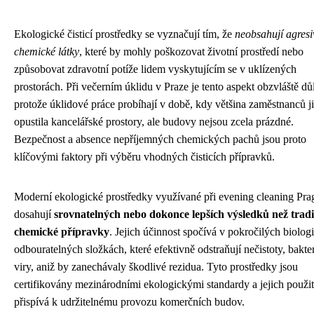
Ekologické čisticí prostředky se vyznačují tím, že
neobsahují agresi
chemické látky
, které by mohly poškozovat životní prostředí nebo
způsobovat zdravotní potíže lidem vyskytujícím se v uklízených
prostorách. Při večerním úklidu v Praze je tento aspekt obzvláště důl
protože úklidové práce probíhají v době, kdy většina zaměstnanců j
opustila kancelářské prostory, ale budovy nejsou zcela prázdné.
Bezpečnost a absence nepříjemných chemických pachů jsou proto
klíčovými faktory při výběru vhodných čisticích přípravků.
Moderní ekologické prostředky využívané při evening cleaning Pra
dosahují
srovnatelných nebo dokonce lepších výsledků než tradi
chemické přípravky
. Jejich účinnost spočívá v pokročilých biolog
odbouratelných složkách, které efektivně odstraňují nečistoty, bakter
viry, aniž by zanechávaly škodlivé rezidua. Tyto prostředky jsou
certifikovány mezinárodními ekologickými standardy a jejich použit
přispívá k udržitelnému provozu komerčních budov.