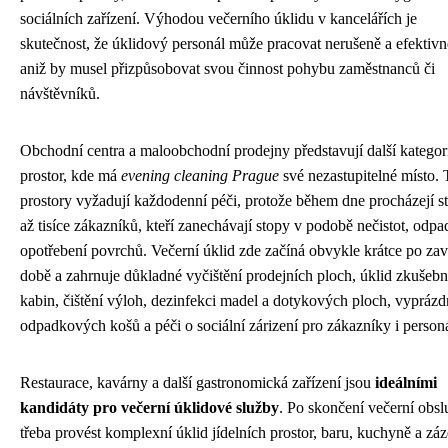
sociálních zařízení. Výhodou večerního úklidu v kancelářích je
skutečnost, že úklidový personál může pracovat nerušeně a efektivn
aniž by musel přizpůsobovat svou činnost pohybu zaměstnanců či
návštěvníků.
Obchodní centra a maloobchodní prodejny představují další kategor
prostor, kde má
evening cleaning Prague
své nezastupitelné místo. 
prostory vyžadují každodenní péči, protože během dne procházejí s
až tisíce zákazníků, kteří zanechávají stopy v podobě nečistot, odpa
opotřebení povrchů. Večerní úklid zde začíná obvykle krátce po zav
době a zahrnuje důkladné vyčištění prodejních ploch, úklid zkušebn
kabin, čištění výloh, dezinfekci madel a dotykových ploch, vyprázd
odpadkových košů a péči o sociální zárizení pro zákazníky i personá
Restaurace, kavárny a další gastronomická zařízení jsou
ideálními
kandidáty pro večerní úklidové služby
. Po skončení večerní obsl
třeba provést komplexní úklid jídelních prostor, baru, kuchyně a zá