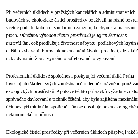
Při večerních úklidech v pražských kancelářích a administrativních
budovách se ekologické čisticí prostředky používají na různé povrc
včetně podlah, koberců, sanitárních zařízení, kuchyněk a pracovníc
ploch.
Důležitou výhodou těchto prostředků je jejich šetrnost k
materiálům
, což prodlužuje životnost nábytku, podlahových krytin 
dalšího vybavení. Firmy tak nejen chrání životní prostředí, ale také š
náklady na údržbu a výměnu opotřebovaného vybavení.
Profesionální úklidové společnosti poskytující večerní úklid Praha
investují do školení svých zaměstnanců ohledně správného používá
ekologických prostředků. Aplikace těchto přípravků vyžaduje znalo
správného dávkování a technik čištění, aby byla zajištěna maximáln
účinnost při minimální spotřebě. Tím se dosahuje nejen ekologickéh
i ekonomického přínosu.
Ekologické čisticí prostředky při večerních úklidech přispívají také 