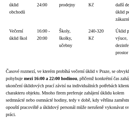
úklid
24:00
prodejny
Kč
další d
obchodů
úklid p
zákazn
Večerní
16:00 -
Školy,
240-320
Úklid 
úklid škol
20:00
školky,
Kč
výuce,
učebny
dezinf
prostor
Časové rozmezí, ve kterém probíhá večerní úklid v Praze, se obvyk
pohybuje
mezi 16:00 a 22:00 hodinou
, přičemž konkrétní čas zahá
ukončení úklidových prací závisí na individuálních potřebách klient
charakteru objektu. Mnoho firem preferuje zahájení úklidu kolem
sedmnácté nebo osmnácté hodiny, tedy v době, kdy většina zaměst
opouští pracoviště a úklidový personál může nerušeně vykonávat s
práci.