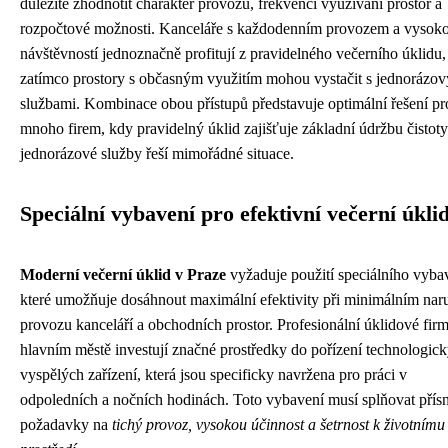
důležité zhodnotit charakter provozu, frekvenci využívání prostor a
rozpočtové možnosti. Kanceláře s každodenním provozem a vysok
návštěvností jednoznačně profitují z pravidelného večerního úklidu,
zatímco prostory s občasným využitím mohou vystačit s jednorázo
službami. Kombinace obou přístupů představuje optimální řešení pr
mnoho firem, kdy pravidelný úklid zajišťuje základní údržbu čistoty
jednorázové služby řeší mimořádné situace.
Speciální vybavení pro efektivní večerní úkli
Moderní večerní úklid v Praze
vyžaduje použití speciálního vyba
které umožňuje dosáhnout maximální efektivity při minimálním nar
provozu kanceláří a obchodních prostor. Profesionální úklidové fir
hlavním městě investují značné prostředky do pořízení technologic
vyspělých zařízení, která jsou specificky navržena pro práci v
odpoledních a nočních hodinách. Toto vybavení musí splňovat přís
požadavky na
tichý provoz, vysokou účinnost a šetrnost k životnímu