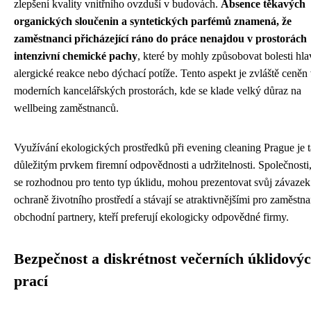
zlepšení kvality vnitřního ovzduší v budovách.
Absence těkavých
organických sloučenin a syntetických parfémů znamená, že
zaměstnanci přicházející ráno do práce nenajdou v prostorách
intenzivní chemické pachy
, které by mohly způsobovat bolesti hla
alergické reakce nebo dýchací potíže. Tento aspekt je zvláště ceněn
moderních kancelářských prostorách, kde se klade velký důraz na
wellbeing zaměstnanců.
Využívání ekologických prostředků při evening cleaning Prague je 
důležitým prvkem firemní odpovědnosti a udržitelnosti. Společnosti,
se rozhodnou pro tento typ úklidu, mohou prezentovat svůj závazek
ochraně životního prostředí a stávají se atraktivnějšími pro zaměstna
obchodní partnery, kteří preferují ekologicky odpovědné firmy.
Bezpečnost a diskrétnost večerních úklidový
prací