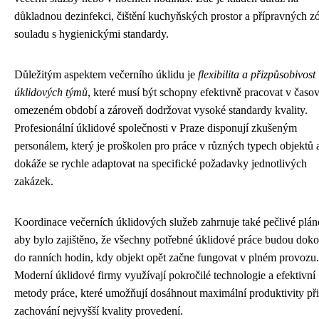
důkladnou dezinfekci, čištění kuchyňských prostor a přípravných z
souladu s hygienickými standardy.
Důležitým aspektem večerního úklidu je
flexibilita a přizpůsobivost
úklidových týmů
, které musí být schopny efektivně pracovat v časo
omezeném období a zároveň dodržovat vysoké standardy kvality.
Profesionální úklidové společnosti v Praze disponují zkušeným
personálem, který je proškolen pro práce v různých typech objektů 
dokáže se rychle adaptovat na specifické požadavky jednotlivých
zakázek.
Koordinace večerních úklidových služeb zahrnuje také pečlivé plán
aby bylo zajištěno, že všechny potřebné úklidové práce budou dok
do ranních hodin, kdy objekt opět začne fungovat v plném provozu.
Moderní úklidové firmy využívají pokročilé technologie a efektivní
metody práce, které umožňují dosáhnout maximální produktivity při
zachování nejvyšší kvality provedení.