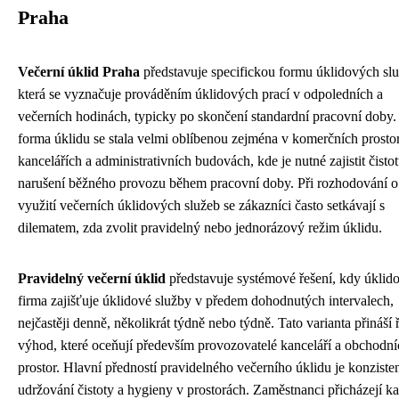
Praha
Večerní úklid Praha
představuje specifickou formu úklidových slu
která se vyznačuje prováděním úklidových prací v odpoledních a
večerních hodinách, typicky po skončení standardní pracovní doby.
forma úklidu se stala velmi oblíbenou zejména v komerčních prosto
kancelářích a administrativních budovách, kde je nutné zajistit čisto
narušení běžného provozu během pracovní doby. Při rozhodování o
využití večerních úklidových služeb se zákazníci často setkávají s
dilematem, zda zvolit pravidelný nebo jednorázový režim úklidu.
Pravidelný večerní úklid
představuje systémové řešení, kdy úklid
firma zajišťuje úklidové služby v předem dohodnutých intervalech,
nejčastěji denně, několikrát týdně nebo týdně. Tato varianta přináší 
výhod, které oceňují především provozovatelé kanceláří a obchodní
prostor. Hlavní předností pravidelného večerního úklidu je konziste
udržování čistoty a hygieny v prostorách. Zaměstnanci přicházejí k