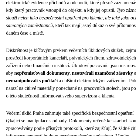
elektronické evidence příchodů a odchodů, které přesně zaznamenáv
kdy který pracovník vstoupil do objektu a kdy jej opustil.
Tyto záz
slouží nejen jako bezpečnostní opatření pro klienta, ale také jako o
samotných zaměstnanců
, kteří tak mají jasný důkaz o své přítomnos
daném čase a místě.
Diskrétnost je klíčovým prvkem večerních úklidových služeb, zejm
prostředí korporátních kanceláří, právnických firem, zdravotnických
zařízení nebo finančních institucí. Úklidoví pracovníci jsou instruov
aby
nepřemisťovali dokumenty, neotevírali uzamčené zásuvky 
nemanipulovali s počítači
a dalšími elektronickými zařízeními. Po
narazí na citlivé materiály ponechané na pracovních stolech, jsou p
o této skutečnosti informovat svého supervizora a klienta.
Večerní úklid Praha zahrnuje také specifická bezpečnostní opatření
týkající se manipulace s odpady. Dokumenty určené ke skartaci jso
zpracovávány podle přísných protokolů, které zajišťují, že žádné cit
informace neopustí budovu nezabezpečeným způsobem. Mnoho