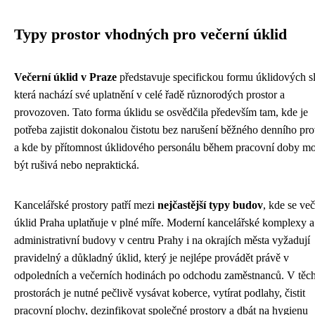
Typy prostor vhodných pro večerní úklid
Večerní úklid v Praze
představuje specifickou formu úklidových s
která nachází své uplatnění v celé řadě různorodých prostor a
provozoven. Tato forma úklidu se osvědčila především tam, kde je
potřeba zajistit dokonalou čistotu bez narušení běžného denního pr
a kde by přítomnost úklidového personálu během pracovní doby m
být rušivá nebo nepraktická.
Kancelářské prostory patří mezi
nejčastější typy budov
, kde se več
úklid Praha uplatňuje v plné míře. Moderní kancelářské komplexy a
administrativní budovy v centru Prahy i na okrajích města vyžadují
pravidelný a důkladný úklid, který je nejlépe provádět právě v
odpoledních a večerních hodinách po odchodu zaměstnanců. V těc
prostorách je nutné pečlivě vysávat koberce, vytírat podlahy, čistit
pracovní plochy, dezinfikovat společné prostory a dbát na hygienu