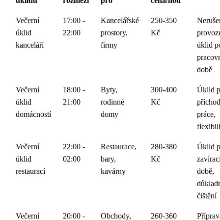
úklidu
rozmezí
pro
cena/hod
Večerní
17:00 -
Kancelářské
250-350
Neruše
úklid
22:00
prostory,
Kč
provoz
kanceláří
firmy
úklid p
pracov
době
Večerní
18:00 -
Byty,
300-400
Úklid 
úklid
21:00
rodinné
Kč
příchod
domácností
domy
práce,
flexibil
Večerní
22:00 -
Restaurace,
280-380
Úklid 
úklid
02:00
bary,
Kč
zavírac
restaurací
kavárny
době,
důklad
čištění
Večerní
20:00 -
Obchody,
260-360
Příprav