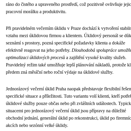
ráno do čistého a upraveného prostředí, což pozitivně ovlivňuje jeji
pracovní morálku a produktivitu.
Při pravidelném večerním úklidu v Praze dochází k vytvoření stabil
vztahu mezi úklidovou firmou a klientem. Úklidový personál se dů
seznámí s prostory, pozná specifické požadavky klienta a dokáže
efektivně reagovat na jeho potřeby.
Dlouhodobá spolupráce umožň
optimalizaci úklidových procesů
a zajištění vysoké kvality služeb.
Pravidelný režim také umožňuje lepší plánování nákladů, protože kl
předem zná měsíční nebo roční výdaje na úklidové služby.
Jednorázový večerní úklid Praha naopak představuje flexibilní řešen
specifické situace a příležitosti. Tuto variantu volí klienti, kteří potře
úklidové služby pouze občas nebo při zvláštních událostech. Typic
situacemi pro jednorázový večerní úklid jsou přípravy na důležité
obchodní jednání, generální úklid po rekonstrukci, úklid po firemní
akcích nebo sezónní velké úklidy.