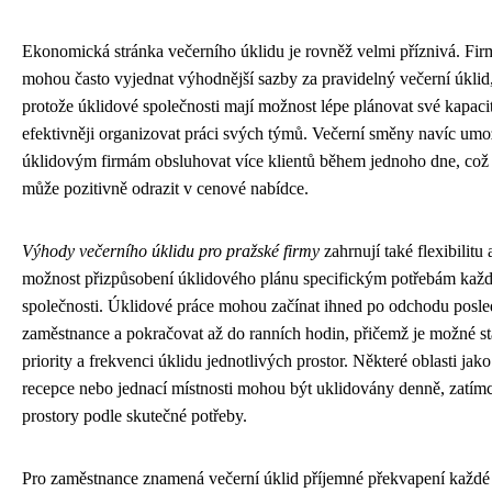
Ekonomická stránka večerního úklidu je rovněž velmi příznivá. Fir
mohou často vyjednat výhodnější sazby za pravidelný večerní úklid
protože úklidové společnosti mají možnost lépe plánovat své kapaci
efektivněji organizovat práci svých týmů. Večerní směny navíc umo
úklidovým firmám obsluhovat více klientů během jednoho dne, což
může pozitivně odrazit v cenové nabídce.
Výhody večerního úklidu pro pražské firmy
zahrnují také flexibilitu 
možnost přizpůsobení úklidového plánu specifickým potřebám kaž
společnosti. Úklidové práce mohou začínat ihned po odchodu posl
zaměstnance a pokračovat až do ranních hodin, přičemž je možné st
priority a frekvenci úklidu jednotlivých prostor. Některé oblasti jako
recepce nebo jednací místnosti mohou být uklidovány denně, zatímc
prostory podle skutečné potřeby.
Pro zaměstnance znamená večerní úklid příjemné překvapení každé