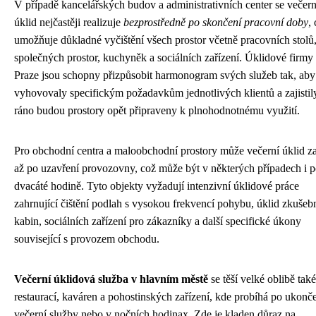
V případě kancelářských budov a administrativních center se večern
úklid nejčastěji realizuje
bezprostředně po skončení pracovní doby
,
umožňuje důkladné vyčištění všech prostor včetně pracovních stolů
společných prostor, kuchyněk a sociálních zařízení. Úklidové firmy
Praze jsou schopny přizpůsobit harmonogram svých služeb tak, aby
vyhovovaly specifickým požadavkům jednotlivých klientů a zajistily
ráno budou prostory opět připraveny k plnohodnotnému využití.
Pro obchodní centra a maloobchodní prostory může večerní úklid za
až po uzavření provozovny, což může být v některých případech i 
dvacáté hodině. Tyto objekty vyžadují intenzivní úklidové práce
zahrnující čištění podlah s vysokou frekvencí pohybu, úklid zkušeb
kabin, sociálních zařízení pro zákazníky a další specifické úkony
související s provozem obchodu.
Večerní úklidová služba v hlavním městě
se těší velké oblibě také
restaurací, kaváren a pohostinských zařízení, kde probíhá po ukonč
večerní služby nebo v nočních hodinах. Zde je kladen důraz na