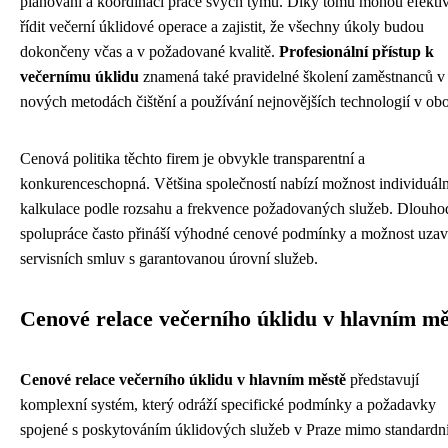
plánování a koordinaci práce svých týmů. Díky tomu mohou efekti
řídit večerní úklidové operace a zajistit, že všechny úkoly budou
dokončeny včas a v požadované kvalitě.
Profesionální přístup k
večernímu úklidu
znamená také pravidelné školení zaměstnanců v
nových metodách čištění a používání nejnovějších technologií v obo
Cenová politika těchto firem je obvykle transparentní a
konkurenceschopná. Většina společností nabízí možnost individuáln
kalkulace podle rozsahu a frekvence požadovaných služeb. Dlouh
spolupráce často přináší výhodné cenové podmínky a možnost uzav
servisních smluv s garantovanou úrovní služeb.
Cenové relace večerního úklidu v hlavním mě
Cenové relace večerního úklidu v hlavním městě
představují
komplexní systém, který odráží specifické podmínky a požadavky
spojené s poskytováním úklidových služeb v Praze mimo standardn