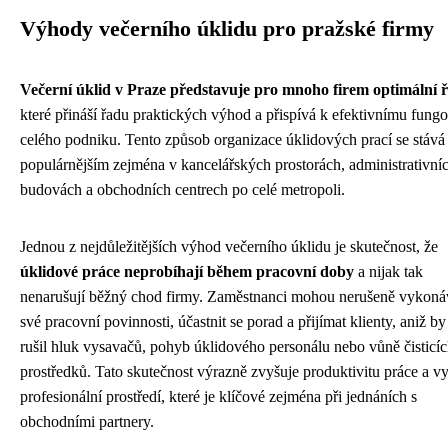
Výhody večerního úklidu pro pražské firmy
Večerní úklid v Praze představuje pro mnoho firem optimální ř
které přináší řadu praktických výhod a přispívá k efektivnímu fung
celého podniku. Tento způsob organizace úklidových prací se stává 
populárnějším zejména v kancelářských prostorách, administrativní
budovách a obchodních centrech po celé metropoli.
Jednou z nejdůležitějších výhod večerního úklidu je skutečnost, že
úklidové práce neprobíhají během pracovní doby
a nijak tak
nenarušují běžný chod firmy. Zaměstnanci mohou nerušeně vykoná
své pracovní povinnosti, účastnit se porad a přijímat klienty, aniž by
rušil hluk vysavačů, pohyb úklidového personálu nebo vůně čisticí
prostředků. Tato skutečnost výrazně zvyšuje produktivitu práce a vy
profesionální prostředí, které je klíčové zejména při jednáních s
obchodními partnery.