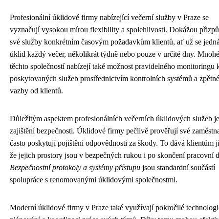
Profesionální úklidové firmy nabízející večerní služby v Praze se
vyznačují vysokou mírou flexibility a spolehlivosti. Dokážou přizpů
své služby konkrétním časovým požadavkům klientů, ať už se jedn
úklid každý večer, několikrát týdně nebo pouze v určité dny. Mnohé
těchto společností nabízejí také možnost pravidelného monitoringu k
poskytovaných služeb prostřednictvím kontrolních systémů a zpětn
vazby od klientů.
Důležitým aspektem profesionálních večerních úklidových služeb je
zajištění bezpečnosti. Úklidové firmy pečlivě prověřují své zaměstn
často poskytují pojištění odpovědnosti za škody. To dává klientům ji
že jejich prostory jsou v bezpečných rukou i po skončení pracovní 
Bezpečnostní protokoly a systémy přístupu
jsou standardní součástí
spolupráce s renomovanými úklidovými společnostmi.
Moderní úklidové firmy v Praze také využívají pokročilé technologi