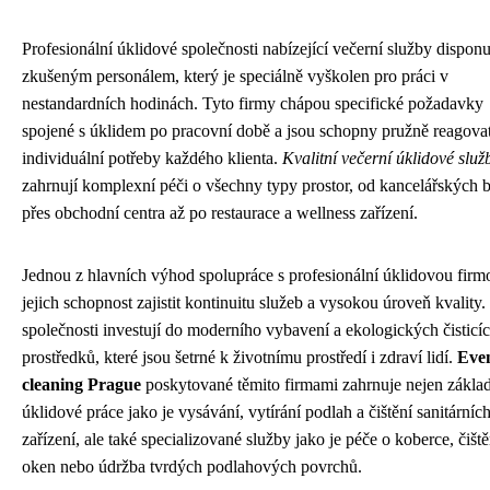
Profesionální úklidové společnosti nabízející večerní služby disponu
zkušeným personálem, který je speciálně vyškolen pro práci v
nestandardních hodinách. Tyto firmy chápou specifické požadavky
spojené s úklidem po pracovní době a jsou schopny pružně reagova
individuální potřeby každého klienta.
Kvalitní večerní úklidové služ
zahrnují komplexní péči o všechny typy prostor, od kancelářských
přes obchodní centra až po restaurace a wellness zařízení.
Jednou z hlavních výhod spolupráce s profesionální úklidovou firm
jejich schopnost zajistit kontinuitu služeb a vysokou úroveň kvality.
společnosti investují do moderního vybavení a ekologických čisticí
prostředků, které jsou šetrné k životnímu prostředí i zdraví lidí.
Eve
cleaning Prague
poskytované těmito firmami zahrnuje nejen zákla
úklidové práce jako je vysávání, vytírání podlah a čištění sanitárníc
zařízení, ale také specializované služby jako je péče o koberce, čiště
oken nebo údržba tvrdých podlahových povrchů.