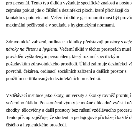
pro personál. Tento typ úklidu vyžaduje specifické znalosti a postup
zejména pokud jde o čištění a dezinfekci ploch, které přicházejí do
kontaktu s potravinami. Večerní úklid v gastronomii musí být prová
maximální pečlivostí a v souladu s hygienickými normami.
Zdravotnická zařízení, ordinace a kliniky představují prostory s
nejv
nároky na čistotu a hygienu
. Večerní úklid v těchto prostorách musí
prováděn vyškoleným personálem, který rozumí specifickým
požadavkům zdravotnického prostředí. Úklid zahrnuje dezinfekci v
povrchů, čekáren, ordinací, sociálních zařízení a dalších prostor s
použitím certifikovaných dezinfekčních prostředků.
Vzdělávací instituce jako školy, univerzity a školky rovněž profitují
večerního úklidu. Po skončení výuky je možné důkladně vyčistit uč
chodby, tělocvičny a další prostory bez rušení vzdělávacího procesu
Tento přístup zajišťuje, že studenti a pedagogové přicházejí každé 
čistého a hygienického prostředí.