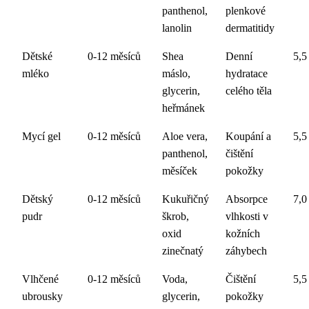
panthenol,
plenkové
lanolin
dermatitidy
Dětské
0-12 měsíců
Shea
Denní
5,5
mléko
máslo,
hydratace
glycerin,
celého těla
heřmánek
Mycí gel
0-12 měsíců
Aloe vera,
Koupání a
5,5
panthenol,
čištění
měsíček
pokožky
Dětský
0-12 měsíců
Kukuřičný
Absorpce
7,0
pudr
škrob,
vlhkosti v
oxid
kožních
zinečnatý
záhybech
Vlhčené
0-12 měsíců
Voda,
Čištění
5,5
ubrousky
glycerin,
pokožky