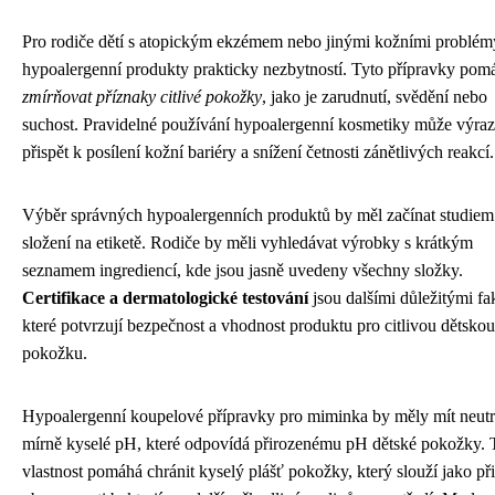
Pro rodiče dětí s atopickým ekzémem nebo jinými kožními problém
hypoalergenní produkty prakticky nezbytností. Tyto přípravky pomá
zmírňovat příznaky citlivé pokožky
, jako je zarudnutí, svědění nebo
suchost. Pravidelné používání hypoalergenní kosmetiky může výra
přispět k posílení kožní bariéry a snížení četnosti zánětlivých reakcí.
Výběr správných hypoalergenních produktů by měl začínat studiem
složení na etiketě. Rodiče by měli vyhledávat výrobky s krátkým
seznamem ingrediencí, kde jsou jasně uvedeny všechny složky.
Certifikace a dermatologické testování
jsou dalšími důležitými fa
které potvrzují bezpečnost a vhodnost produktu pro citlivou dětskou
pokožku.
Hypoalergenní koupelové přípravky pro miminka by měly mít neutr
mírně kyselé pH, které odpovídá přirozenému pH dětské pokožky. 
vlastnost pomáhá chránit kyselý plášť pokožky, který slouží jako př