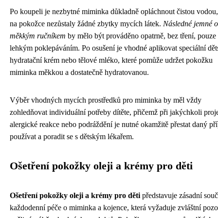
Po koupeli je nezbytné miminka důkladně opláchnout čistou vodou
na pokožce nezůstaly žádné zbytky mycích látek.
Následné jemné o
měkkým ručníkem
by mělo být prováděno opatrně, bez tření, pouze
lehkým poklepáváním. Po osušení je vhodné aplikovat speciální dě
hydratační krém nebo tělové mléko, které pomůže udržet pokožku
miminka měkkou a dostatečně hydratovanou.
Výběr vhodných mycích prostředků pro miminka by měl vždy
zohledňovat individuální potřeby dítěte, přičemž při jakýchkoli pro
alergické reakce nebo podráždění je nutné okamžitě přestat daný př
používat a poradit se s dětským lékařem.
Ošetření pokožky oleji a krémy pro děti
Ošetření pokožky oleji a krémy pro děti
představuje zásadní souč
každodenní péče o miminka a kojence, která vyžaduje zvláštní pozo