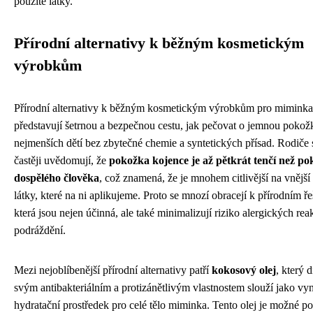
použité látky.
Přírodní alternativy k běžným kosmetickým
výrobkům
Přírodní alternativy k běžným kosmetickým výrobkům pro miminka
představují šetrnou a bezpečnou cestu, jak pečovat o jemnou pokož
nejmenších dětí bez zbytečné chemie a syntetických přísad. Rodiče s
častěji uvědomují, že
pokožka kojence je až pětkrát tenčí než p
dospělého člověka
, což znamená, že je mnohem citlivější na vnější 
látky, které na ni aplikujeme. Proto se mnozí obracejí k přírodním ř
která jsou nejen účinná, ale také minimalizují riziko alergických rea
podráždění.
Mezi nejoblíbenější přírodní alternativy patří
kokosový olej
, který 
svým antibakteriálním a protizánětlivým vlastnostem slouží jako vyn
hydratační prostředek pro celé tělo miminka. Tento olej je možné po