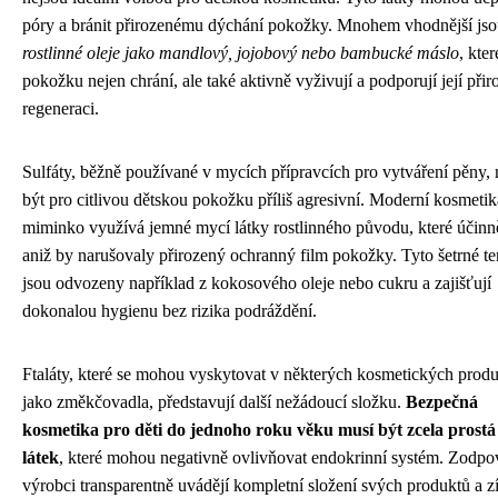
póry a bránit přirozenému dýchání pokožky. Mnohem vhodnější js
rostlinné oleje jako mandlový, jojobový nebo bambucké máslo
, kter
pokožku nejen chrání, ale také aktivně vyživují a podporují její při
regeneraci.
Sulfáty, běžně používané v mycích přípravcích pro vytváření pěny
být pro citlivou dětskou pokožku příliš agresivní. Moderní kosmetik
miminko využívá jemné mycí látky rostlinného původu, které účinně 
aniž by narušovaly přirozený ochranný film pokožky. Tyto šetrné t
jsou odvozeny například z kokosového oleje nebo cukru a zajišťují
dokonalou hygienu bez rizika podráždění.
Ftaláty, které se mohou vyskytovat v některých kosmetických prod
jako změkčovadla, představují další nežádoucí složku.
Bezpečná
kosmetika pro děti do jednoho roku věku musí být zcela prostá
látek
, které mohou negativně ovlivňovat endokrinní systém. Zodpo
výrobci transparentně uvádějí kompletní složení svých produktů a z