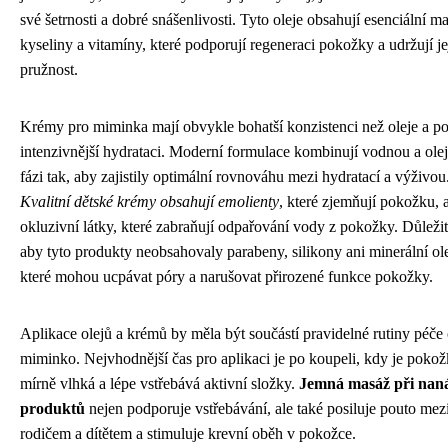
své šetrnosti a dobré snášenlivosti. Tyto oleje obsahují esenciální m
kyseliny a vitamíny, které podporují regeneraci pokožky a udržují je
pružnost.
Krémy pro miminka mají obvykle bohatší konzistenci než oleje a po
intenzivnější hydrataci. Moderní formulace kombinují vodnou a ole
fázi tak, aby zajistily optimální rovnováhu mezi hydratací a výživou
Kvalitní dětské krémy obsahují emolienty
, které zjemňují pokožku, 
okluzivní látky, které zabraňují odpařování vody z pokožky. Důležit
aby tyto produkty neobsahovaly parabeny, silikony ani minerální ole
které mohou ucpávat póry a narušovat přirozené funkce pokožky.
Aplikace olejů a krémů by měla být součástí pravidelné rutiny péče
miminko. Nejvhodnější čas pro aplikaci je po koupeli, kdy je pokož
mírně vlhká a lépe vstřebává aktivní složky.
Jemná masáž při nan
produktů
nejen podporuje vstřebávání, ale také posiluje pouto mez
rodičem a dítětem a stimuluje krevní oběh v pokožce.