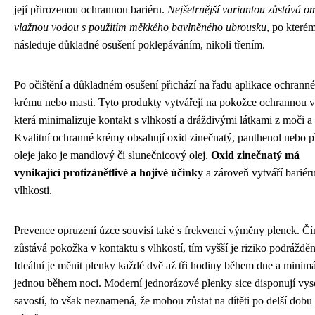
její přirozenou ochrannou bariéru.
Nejšetrnější variantou zůstává om
vlažnou vodou s použitím měkkého bavlněného ubrousku
, po které
následuje důkladné osušení poklepáváním, nikoli třením.
Po očištění a důkladném osušení přichází na řadu aplikace ochrann
krému nebo masti. Tyto produkty vytvářejí na pokožce ochrannou v
která minimalizuje kontakt s vlhkostí a dráždivými látkami z moči a 
Kvalitní ochranné krémy obsahují oxid zinečnatý, panthenol nebo p
oleje jako je mandlový či slunečnicový olej.
Oxid zinečnatý má
vynikající protizánětlivé a hojivé účinky
a zároveň vytváří bariéru
vlhkosti.
Prevence opruzení úzce souvisí také s frekvencí výměny plenek. Čí
zůstává pokožka v kontaktu s vlhkostí, tím vyšší je riziko podrážděn
Ideální je měnit plenky každé dvě až tři hodiny během dne a minim
jednou během noci. Moderní jednorázové plenky sice disponují vy
savostí, to však neznamená, že mohou zůstat na dítěti po delší dobu