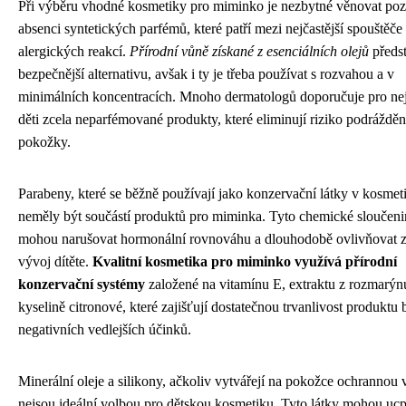
Při výběru vhodné kosmetiky pro miminko je nezbytné věnovat poz
absenci syntetických parfémů, které patří mezi nejčastější spouštěče
alergických reakcí.
Přírodní vůně získané z esenciálních olejů
předst
bezpečnější alternativu, avšak i ty je třeba používat s rozvahou a v
minimálních koncentracích. Mnoho dermatologů doporučuje pro ne
děti zcela neparfémované produkty, které eliminují riziko podrážděn
pokožky.
Parabeny, které se běžně používají jako konzervační látky v kosmet
neměly být součástí produktů pro miminka. Tyto chemické sloučen
mohou narušovat hormonální rovnováhu a dlouhodobě ovlivňovat 
vývoj dítěte.
Kvalitní kosmetika pro miminko využívá přírodní
konzervační systémy
založené na vitamínu E, extraktu z rozmarýn
kyselině citronové, které zajišťují dostatečnou trvanlivost produktu 
negativních vedlejších účinků.
Minerální oleje a silikony, ačkoliv vytvářejí na pokožce ochrannou 
nejsou ideální volbou pro dětskou kosmetiku. Tyto látky mohou uc