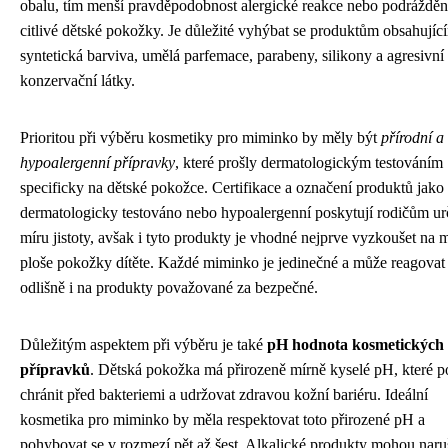
obalu, tím menší pravděpodobnost alergické reakce nebo podrážděn
citlivé dětské pokožky. Je důležité vyhýbat se produktům obsahujíc
syntetická barviva, umělá parfemace, parabeny, silikony a agresivní
konzervační látky.
Prioritou při výběru kosmetiky pro miminko by měly být
přírodní a
hypoalergenní přípravky
, které prošly dermatologickým testováním
specificky na dětské pokožce. Certifikace a označení produktů jako
dermatologicky testováno nebo hypoalergenní poskytují rodičům ur
míru jistoty, avšak i tyto produkty je vhodné nejprve vyzkoušet na 
ploše pokožky dítěte. Každé miminko je jedinečné a může reagovat
odlišně i na produkty považované za bezpečné.
Důležitým aspektem při výběru je také
pH hodnota kosmetických
přípravků
. Dětská pokožka má přirozeně mírně kyselé pH, které 
chránit před bakteriemi a udržovat zdravou kožní bariéru. Ideální
kosmetika pro miminko by měla respektovat toto přirozené pH a
pohybovat se v rozmezí pět až šest. Alkalické produkty mohou naru