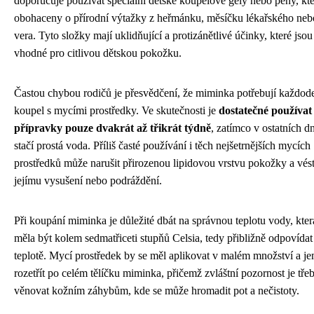
doporučuje používat speciální dětské koupelové gely nebo pěny, kte
obohaceny o přírodní výtažky z heřmánku, měsíčku lékařského neb
vera. Tyto složky mají uklidňující a protizánětlivé účinky, které jsou
vhodné pro citlivou dětskou pokožku.
Častou chybou rodičů je přesvědčení, že miminka potřebují každod
koupel s mycími prostředky. Ve skutečnosti je
dostatečné používat
přípravky pouze dvakrát až třikrát týdně
, zatímco v ostatních d
stačí prostá voda. Příliš časté používání i těch nejšetrnějších mycích
prostředků může narušit přirozenou lipidovou vrstvu pokožky a vés
jejímu vysušení nebo podráždění.
Při koupání miminka je důležité dbát na správnou teplotu vody, kter
měla být kolem sedmatřiceti stupňů Celsia, tedy přibližně odpovídat
teplotě. Mycí prostředek by se měl aplikovat v malém množství a j
rozetřít po celém tělíčku miminka, přičemž zvláštní pozornost je tře
věnovat kožním záhybům, kde se může hromadit pot a nečistoty.