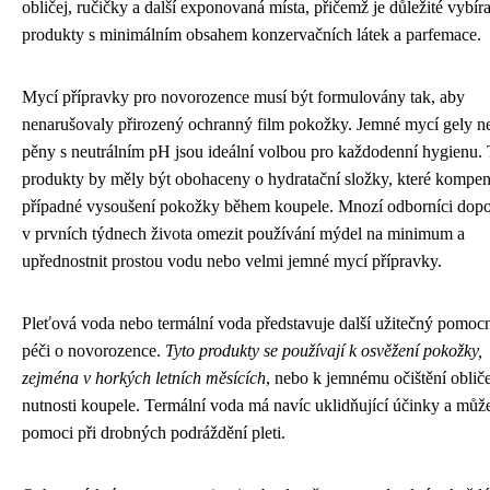
obličej, ručičky a další exponovaná místa, přičemž je důležité vybíra
produkty s minimálním obsahem konzervačních látek a parfemace.
Mycí přípravky pro novorozence musí být formulovány tak, aby
nenarušovaly přirozený ochranný film pokožky. Jemné mycí gely n
pěny s neutrálním pH jsou ideální volbou pro každodenní hygienu. 
produkty by měly být obohaceny o hydratační složky, které kompen
případné vysoušení pokožky během koupele. Mnozí odborníci dopo
v prvních týdnech života omezit používání mýdel na minimum a
upřednostnit prostou vodu nebo velmi jemné mycí přípravky.
Pleťová voda nebo termální voda představuje další užitečný pomoc
péči o novorozence.
Tyto produkty se používají k osvěžení pokožky,
zejména v horkých letních měsících
, nebo k jemnému očištění oblič
nutnosti koupele. Termální voda má navíc uklidňující účinky a můž
pomoci při drobných podráždění pleti.