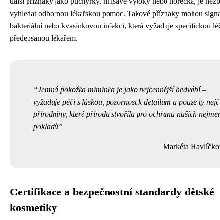
další příznaky jako puchýřky, hnisavé výtoky nebo horečka, je nez
vyhledat odbornou lékařskou pomoc. Takové příznaky mohou signa
bakteriální nebo kvasinkovou infekci, která vyžaduje specifickou lé
předepsanou lékařem.
Jemná pokožka miminka je jako nejcennější hedvábí –
vyžaduje péči s láskou, pozornost k detailům a pouze ty nejči
přírodniny, které příroda stvořila pro ochranu našich nejme
pokladů
Markéta Havlíčko
Certifikace a bezpečnostní standardy dětské
kosmetiky