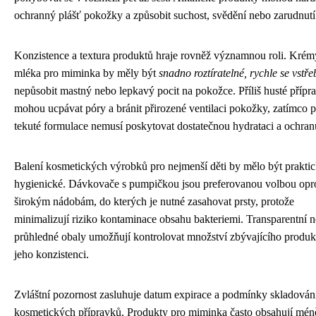
ochranný plášť pokožky a způsobit suchost, svědění nebo zarudnutí
Konzistence a textura produktů hraje rovněž významnou roli. Krém
mléka pro miminka by měly být
snadno roztíratelné, rychle se vstř
nepůsobit mastný nebo lepkavý pocit na pokožce. Příliš husté přípr
mohou ucpávat póry a bránit přirozené ventilaci pokožky, zatímco př
tekuté formulace nemusí poskytovat dostatečnou hydrataci a ochran
Balení kosmetických výrobků pro nejmenší děti by mělo být praktic
hygienické. Dávkovače s pumpičkou jsou preferovanou volbou opro
širokým nádobám, do kterých je nutné zasahovat prsty, protože
minimalizují riziko kontaminace obsahu bakteriemi. Transparentní 
průhledné obaly umožňují kontrolovat množství zbývajícího produk
jeho konzistenci.
Zvláštní pozornost zasluhuje datum expirace a podmínky skladován
kosmetických přípravků. Produkty pro miminka často obsahují mén