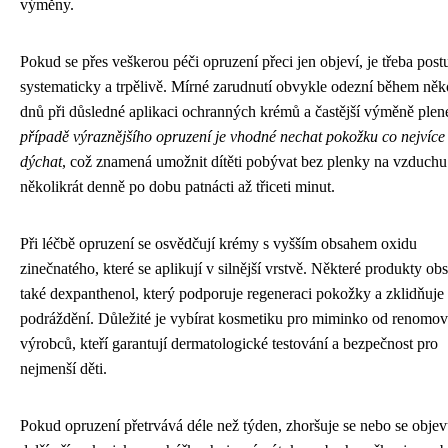
výměny.
Pokud se přes veškerou péči opruzení přeci jen objeví, je třeba pos
systematicky a trpělivě. Mírné zarudnutí obvykle odezní během něk
dnů při důsledné aplikaci ochranných krémů a častější výměně ple
případě výraznějšího opruzení je vhodné nechat pokožku co nejvíce
dýchat
, což znamená umožnit dítěti pobývat bez plenky na vzduchu
několikrát denně po dobu patnácti až třiceti minut.
Při léčbě opruzení se osvědčují krémy s vyšším obsahem oxidu
zinečnatého, které se aplikují v silnější vrstvě. Některé produkty ob
také dexpanthenol, který podporuje regeneraci pokožky a zklidňuje
podráždění. Důležité je vybírat kosmetiku pro miminko od renomo
výrobců, kteří garantují dermatologické testování a bezpečnost pro
nejmenší děti.
Pokud opruzení přetrvává déle než týden, zhoršuje se nebo se objev