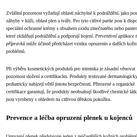
Zvláštní pozornost vyžadují oblasti náchylné k podráždění, jako jso
záhyby v kůži, oblast plen a tváře. Pro tyto citlivé partie jsou k disp
speciální ochranné krémy s obsahem oxidu zinečnatého nebo pante
které zklidňují podráždění a podporují hojení.
Preventivní aplikace 
přípravků
může účinně předcházet vzniku opruzenin a dalších kožn
problémů.
Při výběru kosmetických produktů pro miminka je zásadní věnovat
pozornost složení a certifikacím. Produkty testované dermatologick
pediatricky nabízejí větší jistotu bezpečnosti. Přirozené a organické
certifikace garantují, že produkty neobsahují škodlivé chemické látk
jsou vyrobeny s ohledem na citlivou dětskou pokožku.
Prevence a léčba opruzení plenek u kojenců
Opruzení plenek představuje jeden z nejčastějších kožních problém