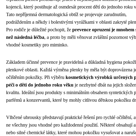
kojenců, který postihuje až osmdesát procent dětí do jednoho roku 
Tato nepříjemná dermatologická obtíž se projevuje zarudnutím,
podráždením a někdy i bolestivými vyrážkami v oblasti zakryté ple
Pro rodiče je důležité pochopit, že
prevence opruzení je mnohem 
než následná léčba
, a proto by měli věnovat zvláštní pozornost vý
vhodné kosmetiky pro miminko.
Základem účinné prevence je pravidelná a důkladná hygiena pokož
plenkové oblasti. Každá výměna plenky by měla být doprovázena
očištěním pokožky. Při výběru
kosmetických výrobků určených 
péči o děti do jednoho roku věku
je nezbytné dbát na jejich složen
kvalitu. Ideální jsou produkty s minimálním obsahem syntetických p
parfémů a konzervantů, které by mohly citlivou dětskou pokožku dr
Vlhčené ubrousky představují praktické řešení pro rychlé očištění, 
ne všechny jsou vhodné pro každodenní použití. Některé obsahují a
nebo silné chemické látky, které mohou pokožku vysušovat a naruš