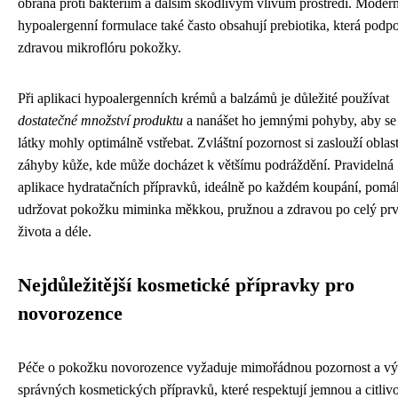
obrana proti bakteriím a dalším škodlivým vlivům prostředí. Modern
hypoalergenní formulace také často obsahují prebiotika, která podpo
zdravou mikroflóru pokožky.
Při aplikaci hypoalergenních krémů a balzámů je důležité používat
dostatečné množství produktu
a nanášet ho jemnými pohyby, aby se
látky mohly optimálně vstřebat. Zvláštní pozornost si zaslouží oblast
záhyby kůže, kde může docházet k většímu podráždění. Pravidelná
aplikace hydratačních přípravků, ideálně po každém koupání, pomá
udržovat pokožku miminka měkkou, pružnou a zdravou po celý prv
života a déle.
Nejdůležitější kosmetické přípravky pro
novorozence
Péče o pokožku novorozence vyžaduje mimořádnou pozornost a vý
správných kosmetických přípravků, které respektují jemnou a citliv