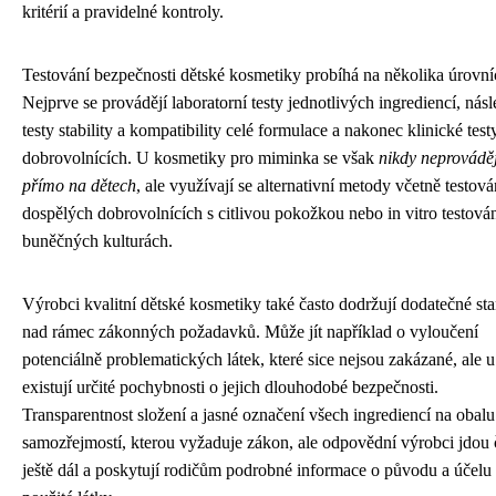
kritérií a pravidelné kontroly.
Testování bezpečnosti dětské kosmetiky probíhá na několika úrovní
Nejprve se provádějí laboratorní testy jednotlivých ingrediencí, násl
testy stability a kompatibility celé formulace a nakonec klinické test
dobrovolnících. U kosmetiky pro miminka se však
nikdy neprováděj
přímo na dětech
, ale využívají se alternativní metody včetně testová
dospělých dobrovolnících s citlivou pokožkou nebo in vitro testová
buněčných kulturách.
Výrobci kvalitní dětské kosmetiky také často dodržují dodatečné st
nad rámec zákonných požadavků. Může jít například o vyloučení
potenciálně problematických látek, které sice nejsou zakázané, ale u
existují určité pochybnosti o jejich dlouhodobé bezpečnosti.
Transparentnost složení a jasné označení všech ingrediencí na obalu
samozřejmostí, kterou vyžaduje zákon, ale odpovědní výrobci jdou 
ještě dál a poskytují rodičům podrobné informace o původu a účelu