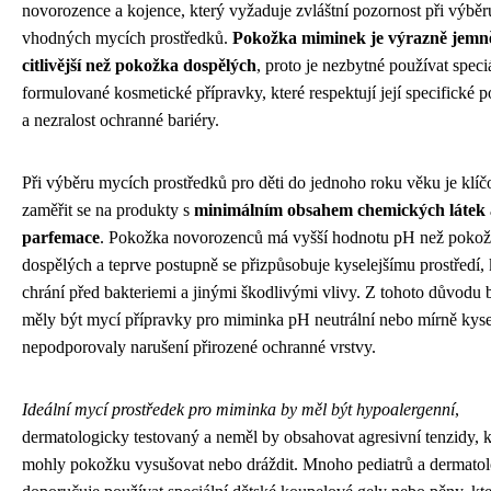
novorozence a kojence, který vyžaduje zvláštní pozornost při výběr
vhodných mycích prostředků.
Pokožka miminek je výrazně jemně
citlivější než pokožka dospělých
, proto je nezbytné používat speci
formulované kosmetické přípravky, které respektují její specifické p
a nezralost ochranné bariéry.
Při výběru mycích prostředků pro děti do jednoho roku věku je klíč
zaměřit se na produkty s
minimálním obsahem chemických látek 
parfemace
. Pokožka novorozenců má vyšší hodnotu pH než poko
dospělých a teprve postupně se přizpůsobuje kyselejšímu prostředí, k
chrání před bakteriemi a jinými škodlivými vlivy. Z tohoto důvodu 
měly být mycí přípravky pro miminka pH neutrální nebo mírně kyse
nepodporovaly narušení přirozené ochranné vrstvy.
Ideální mycí prostředek pro miminka by měl být hypoalergenní
,
dermatologicky testovaný a neměl by obsahovat agresivní tenzidy, k
mohly pokožku vysušovat nebo dráždit. Mnoho pediatrů a dermato