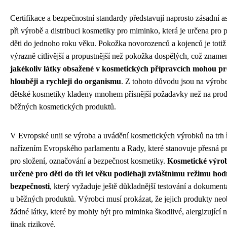
Certifikace a bezpečnostní standardy představují naprosto zásadní a
při výrobě a distribuci kosmetiky pro miminko, která je určena pro p
děti do jednoho roku věku. Pokožka novorozenců a kojenců je totiž
výrazně citlivější a propustnější než pokožka dospělých, což zname
jakékoliv látky obsažené v kosmetických přípravcích mohou pr
hlouběji a rychleji do organismu
. Z tohoto důvodu jsou na výrob
dětské kosmetiky kladeny mnohem přísnější požadavky než na pro
běžných kosmetických produktů.
V Evropské unii se výroba a uvádění kosmetických výrobků na trh ř
nařízením Evropského parlamentu a Rady, které stanovuje přesná pr
pro složení, označování a bezpečnost kosmetiky.
Kosmetické výro
určené pro děti do tří let věku podléhají zvláštnímu režimu ho
bezpečnosti
, který vyžaduje ještě důkladnější testování a dokument
u běžných produktů. Výrobci musí prokázat, že jejich produkty neo
žádné látky, které by mohly být pro miminka škodlivé, alergizující 
jinak rizikové.