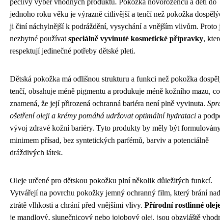
pečlivý výběr vhodných produktů. Pokožka novorozenců a dětí do
jednoho roku věku je výrazně citlivější a tenčí než pokožka dospělý
ji činí náchylnější k podráždění, vysychání a vnějším vlivům. Proto 
nezbytné používat
speciálně vyvinuté kosmetické přípravky
, kter
respektují jedinečné potřeby dětské pleti.
Dětská pokožka má odlišnou strukturu a funkci než pokožka dospěl
tenčí, obsahuje méně pigmentu a produkuje méně kožního mazu, c
znamená, že její přirozená ochranná bariéra není plně vyvinuta.
Spr
ošetření oleji a krémy pomáhá udržovat optimální hydrataci
a podp
vývoj zdravé kožní bariéry. Tyto produkty by měly být formulovány
minimem přísad, bez syntetických parfémů, barviv a potenciálně
dráždivých látek.
Oleje určené pro dětskou pokožku plní několik důležitých funkcí.
Vytvářejí na povrchu pokožky jemný ochranný film, který brání na
ztrátě vlhkosti a chrání před vnějšími vlivy.
Přírodní rostlinné olej
je mandlový, slunečnicový nebo jojobový olej, jsou obzvláště vhod