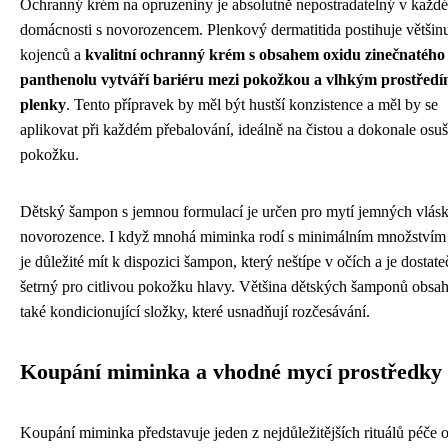
Ochranný krém na opruzeniny je absolutně nepostradatelný v každé
domácnosti s novorozencem. Plenkový dermatitida postihuje většin
kojenců a
kvalitní ochranný krém s obsahem oxidu zinečnatého
panthenolu vytváří bariéru mezi pokožkou a vlhkým prostřed
plenky
. Tento přípravek by měl být hustší konzistence a měl by se
aplikovat při každém přebalování, ideálně na čistou a dokonale osu
pokožku.
Dětský šampon s jemnou formulací je určen pro mytí jemných vlás
novorozence. I když mnohá miminka rodí s minimálním množstvím 
je důležité mít k dispozici šampon, který neštípe v očích a je dostat
šetrný pro citlivou pokožku hlavy. Většina dětských šamponů obsa
také kondicionující složky, které usnadňují rozčesávání.
Koupání miminka a vhodné mycí prostředky
Koupání miminka představuje jeden z nejdůležitějších rituálů péče 