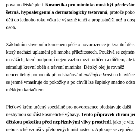
povahu dětské pleti.
Kosmetika pro miminko musí být předevší
šetrná, hypoalergenní a dermatologicky testovaná
, protože pok
dětí do jednoho roku věku je výrazně tenčí a propustnější než u dos
osob.
Základním stavebním kamenem péče o novorozence je kvalitní dětsk
který nachází uplatnění při mnoha příležitostech. Používá se zejmén
masážích, které podporují nejen vazbu mezi rodičem a dítětem, ale 
stimulují krevní oběh a trávení miminka. Dětský olej je rovněž
neocenitelný pomocník při odstraňování
mléčných krust
na hlavičce
se jemně vmasíruje do pokožky a po chvíli lze šupinky snadno odstr
měkkým kartáčkem.
Pleťový krém určený speciálně pro novorozence představuje další
nezbytnou součást kosmetické výbavy.
Tento přípravek chrání j
dětskou pokožku před nepříznivými vlivy prostředí
, jako je vítr
nebo suché vzduší v přetopených místnostech. Aplikuje se zejména