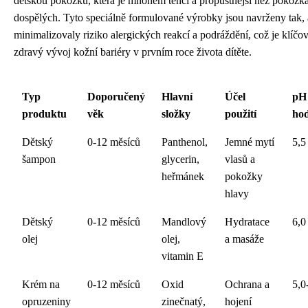
dětskou pokožku, která je mnohem tenčí a propustnější než pokožk
dospělých. Tyto speciálně formulované výrobky jsou navrženy tak,
minimalizovaly riziko alergických reakcí a podráždění, což je klíčo
zdravý vývoj kožní bariéry v prvním roce života dítěte.
Typ
Doporučený
Hlavní
Účel
pH
produktu
věk
složky
použití
ho
Dětský
0-12 měsíců
Panthenol,
Jemné mytí
5,5
šampon
glycerin,
vlasů a
heřmánek
pokožky
hlavy
Dětský
0-12 měsíců
Mandlový
Hydratace
6,0
olej
olej,
a masáže
vitamin E
Krém na
0-12 měsíců
Oxid
Ochrana a
5,0
opruzeniny
zinečnatý,
hojení