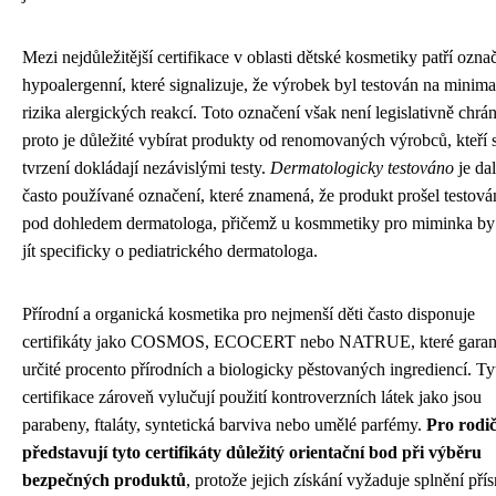
Mezi nejdůležitější certifikace v oblasti dětské kosmetiky patří ozna
hypoalergenní, které signalizuje, že výrobek byl testován na minima
rizika alergických reakcí. Toto označení však není legislativně chrá
proto je důležité vybírat produkty od renomovaných výrobců, kteří 
tvrzení dokládají nezávislými testy.
Dermatologicky testováno
je dal
často používané označení, které znamená, že produkt prošel testov
pod dohledem dermatologa, přičemž u kosmmetiky pro miminka by
jít specificky o pediatrického dermatologa.
Přírodní a organická kosmetika pro nejmenší děti často disponuje
certifikáty jako COSMOS, ECOCERT nebo NATRUE, které garant
určité procento přírodních a biologicky pěstovaných ingrediencí. Ty
certifikace zároveň vylučují použití kontroverzních látek jako jsou
parabeny, ftaláty, syntetická barviva nebo umělé parfémy.
Pro rodi
představují tyto certifikáty důležitý orientační bod při výběru
bezpečných produktů
, protože jejich získání vyžaduje splnění pří