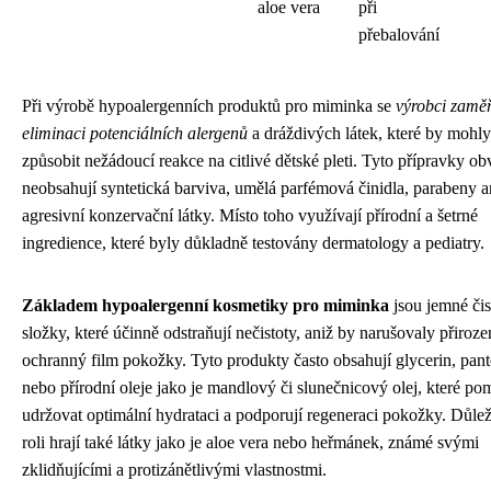
aloe vera
při
přebalování
Při výrobě hypoalergenních produktů pro miminka se
výrobci zaměř
eliminaci potenciálních alergenů
a dráždivých látek, které by mohly
způsobit nežádoucí reakce na citlivé dětské pleti. Tyto přípravky ob
neobsahují syntetická barviva, umělá parfémová činidla, parabeny a
agresivní konzervační látky. Místo toho využívají přírodní a šetrné
ingredience, které byly důkladně testovány dermatology a pediatry.
Základem hypoalergenní kosmetiky pro miminka
jsou jemné čis
složky, které účinně odstraňují nečistoty, aniž by narušovaly přiroz
ochranný film pokožky. Tyto produkty často obsahují glycerin, pan
nebo přírodní oleje jako je mandlový či slunečnicový olej, které po
udržovat optimální hydrataci a podporují regeneraci pokožky. Důlež
roli hrají také látky jako je aloe vera nebo heřmánek, známé svými
zklidňujícími a protizánětlivými vlastnostmi.