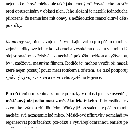
nejen jako tělové mléko, ale také jako jemný odličovač nebo prostř
proti opruzeninám v oblasti plen. Jeho složení je natolik jednoduché
přirozené, že nemusíme mít obavy z nežádoucích reakcí citlivé děts
pokožky.
Mandlový olej
představuje další vynikající volbu pro péči o mimink
zejména díky své lehké konzistenci a vysokému obsahu vitaminu E.
olej se snadno vstřebává a zanechává pokožku hebkou a vyživenou,
by ji zatěžoval mastným filmem. Rodiče jej mohou využít při masáž
které nejen posilují pouto mezi rodičem a dítětem, ale také podporuj
správný vývoj svalstva a nervového systému kojence.
Pro ošetření opruzenin a zarudlé pokožky v oblasti plen se osvědčuj
měsíčkový olej nebo mast z měsíčku lékařského
. Tato rostlina j
svými hojivými a zklidňujícími účinky již po staletí a v péči o mimi
nachází své nezastupitelné místo. Měsíčkové přípravky pomáhají ry
regenerovat podrážděnou pokožku a vytvářejí ochrannou bariéru pro