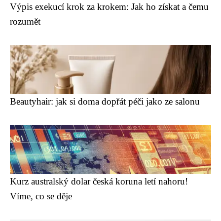
Výpis exekucí krok za krokem: Jak ho získat a čemu
rozumět
Beautyhair: jak si doma dopřát péči jako ze salonu
Kurz australský dolar česká koruna letí nahoru!
Víme, co se děje